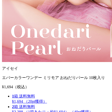
アイセイ
エバーカラーワンデー ミリモア おねだりパール 10枚入り
¥1,694
（税込）
1
箱
送料無料
¥1,694
（
20
pt獲得）
2
箱
送料無料
¥3,388
（1箱あたり：
約¥1,694
）
（
40
pt獲得）