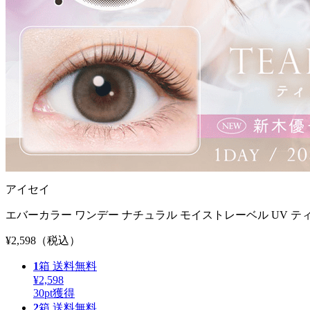
アイセイ
エバーカラー ワンデー ナチュラル モイストレーベル UV テ
¥2,598
（税込）
1
箱
送料無料
¥2,598
30
pt獲得
2
箱
送料無料