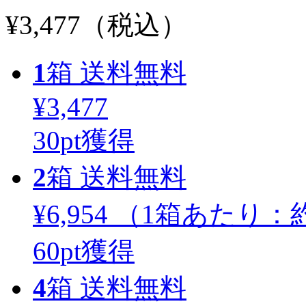
¥3,477
（税込）
1
箱
送料無料
¥3,477
30
pt獲得
2
箱
送料無料
¥6,954
（1箱あたり：
約
60
pt獲得
4
箱
送料無料