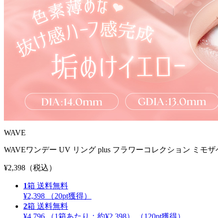
WAVE
WAVEワンデー UV リング plus フラワーコレクション ミモザ
¥2,398
（税込）
1
箱
送料無料
¥2,398
（
20
pt獲得）
2
箱
送料無料
¥4,796
（1箱あたり：
約¥2,398
）
（
120
pt獲得）