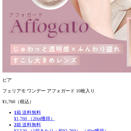
ピア
フェリアモ ワンデー アフォガード 10枚入り
¥1,760
（税込）
1
箱
送料無料
¥1,760
（
20
pt獲得）
2
箱
送料無料
¥3,520
（1箱あたり：
約¥1,760
）
（
40
pt獲得）