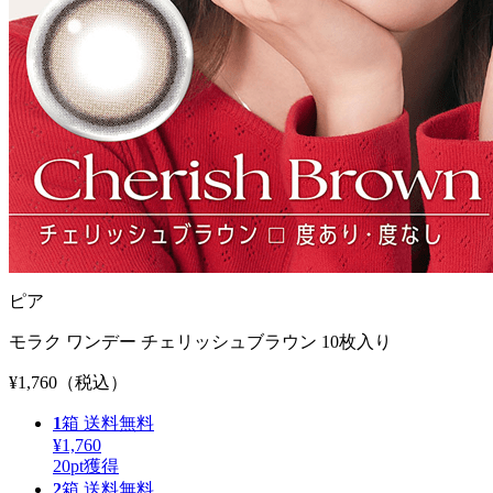
ピア
モラク ワンデー チェリッシュブラウン 10枚入り
¥1,760
（税込）
1
箱
送料無料
¥1,760
20
pt獲得
2
箱
送料無料