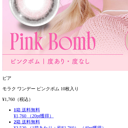
ピア
モラク ワンデー ピンクボム 10枚入り
¥1,760
（税込）
1
箱
送料無料
¥1,760
（
20
pt獲得）
2
箱
送料無料
¥3,520
（1箱あたり：
約¥1,760
）
（
40
pt獲得）