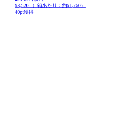
¥3,520
（1箱あたり：
約¥1,760
）
40
pt獲得