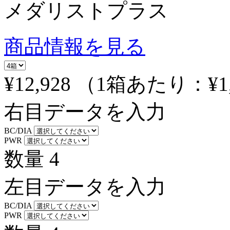
メダリストプラス
商品情報を見る
¥12,928
（1箱あたり：
¥1
右目データを入力
BC/DIA
PWR
数量
4
左目データを入力
BC/DIA
PWR