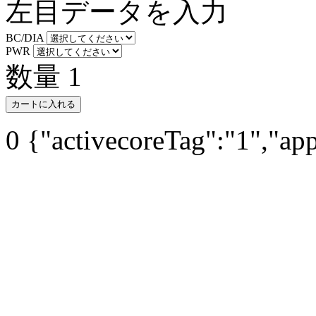
左目データを入力
BC/DIA
PWR
数量
1
カートに入れる
0
{"activecoreTag":"1","ap