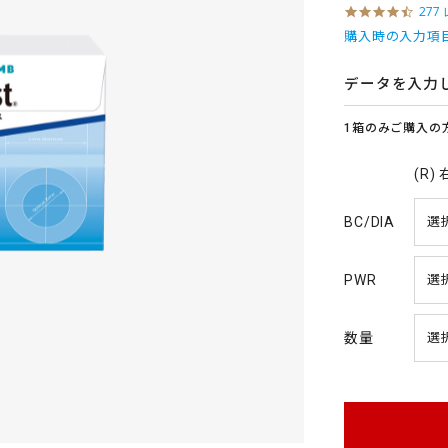
4
277
.
購入時の入力項
6
s
t
データを入力
a
r
1箱のみご購入の
r
a
t
(R)
i
n
g
BC/DIA
PWR
数量