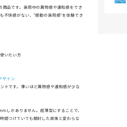
の商品です。装用中の異物感や違和感をでき
も不快感がない、“感動の装用感”を体験でき
を使いたい方
デザイン
イントです。薄いほど異物感や違和感が少な
5mmしかありません。超薄型にすることで、
時間つけていても開封した直後と変わらな