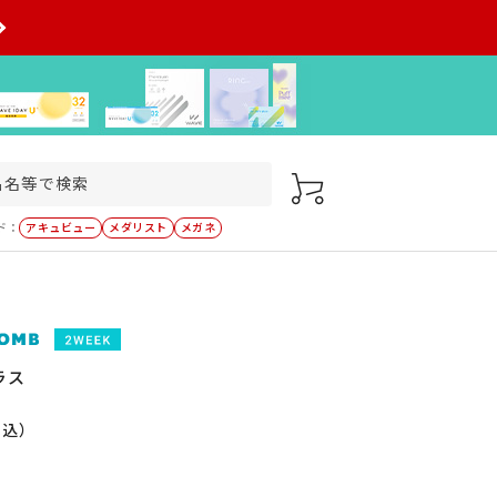
ド：
アキュビュー
メダリスト
メガネ
ラス
税込）