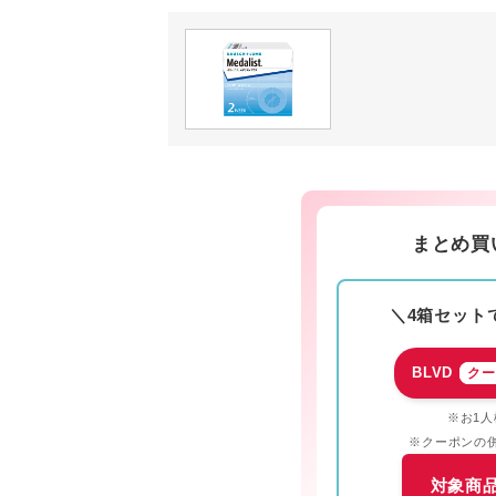
まとめ買
＼4箱セットで
BLVD
クー
※お1人
※クーポンの
対象商