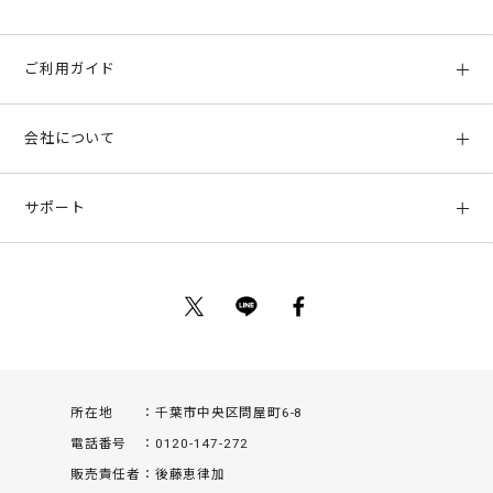
ご利用ガイド
初めての方へ
会社について
ご利用ガイド
会社概要
お支払い方法、配送について
サポート
店舗情報
返品について
お客様サポート
特定商取引法に基づく表示
ポイントについて
お問い合わせ
プライバシーポリシー
サイトマップ
ご利用規約
所在地
千葉市中央区問屋町6-8
電話番号
0120-147-272
販売責任者
後藤恵律加