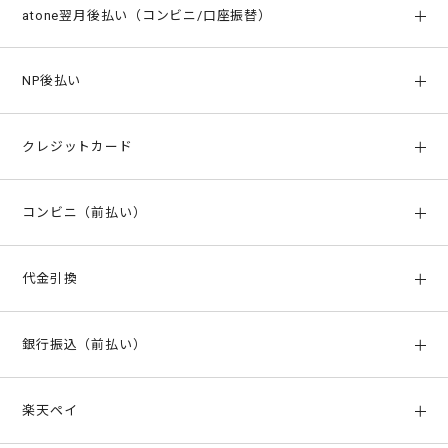
atone翌月後払い（コンビニ/口座振替）
NP後払い
商品の到着後、お近くの「コンビニエンスストア」「郵便局」
クレジットカード
「銀行」でお支払い頂ける「便利」で「安心」な後払いサービス
今月のご利用分を翌月の支払い期限までに、コンビニまたは口座
です。
ご利用頂けるクレジットカードの種類は以下のとおりです。
振替でお支払いいただけます。
コンビニ（前払い）
※ご利用月のみ請求手数料がかかり、支払期限日は支払方法によ
って異なります。
ご入金の確認がとれ次第、商品の手配をさせて頂きます。ご利用
※詳細は
atoneの公式ページ
をご覧ください。
代金引換
可能なコンビニは以下のとおりです。
手数料はかかりません。お支払い回数は1回払いのみとなりま
さらにatoneプラス会員なら、分割払いが使えて最大1.5%のポイ
代金は商品到着時、当店から送付するメールに記載の金額を直接
す。
【お支払い方法の詳細】
ント還元。
銀行振込（前払い）
お支払いください。
決済完了次第、発注手配をさせて頂きます。
請求書は、配送業者によりお届け方法が異なります。
スマホアプリ
から事前にお申し込みください。
ご注文後、弊社からの確認メールにてご案内する弊社指定口座へ
当店ではお客様にクレジットカードを安心してご利用いただける
各コンビニお支払い方法
日本郵便
楽天ペイ
お振込みください。
よう本人認証サービス（3Dセキュア2.0）を導入しております。
日本郵便でお届けの場合
代金引換をご利用の場合、現金のみの取扱になります。クレジッ
※ローソンとミニストップは14桁、ファミリーマートは12桁のお
ご入金確認後の発送
となります。
その為、ご注文の際にパスワード等の入力を求められる場合がご