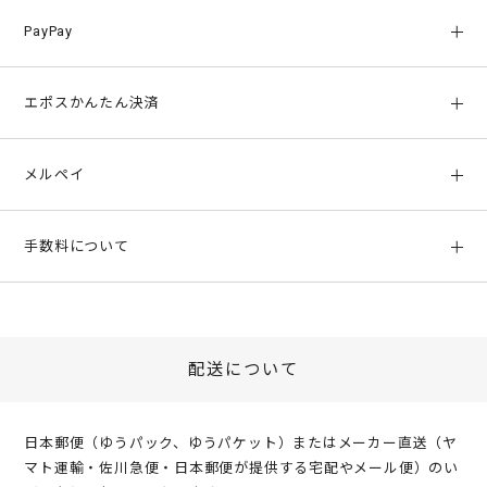
請求書は商品に同梱されています
のでご確認ください。詳しくは
トカードでのお支払いはできませんのでご注意ください。
支払い方法をご確認ください。
ざいます。
お振込み先金融機関：三井住友銀行
下記ページにてご確認ください。
代金引換には手数料がかかりますのでご了承下さい。「
手数料に
PayPay
※セブンイレブンは払込票URLの送付を行っておりません。払込
※3Dセキュア2.0に対応していないクレジットカードはご利用い
http://www.np-atobarai.jp/about/index_wiz.html
ついて
」よりご確認ください。
※処方箋の提出が必要な商品をお求めいただき、ご入金後に当店
番号をご提示の上お支払いください。
ただけません。詳細はクレジットカード会社までお問い合わせく
の指示に基づく処方箋の提出ができない場合、ご指定の金融機関
ださい。
※処方箋の提出が必要な商品をお求めいただき、ご入金後に当店
いつもの楽天IDとパスワードを使ってスムーズなお支払いが可能
エポスかんたん決済
メーカー直送の場合
口座に返金いたします。
の指示に基づく処方箋の提出ができない場合、ご指定の金融機関
です。
商品とは別にネットプロテクションズより後日郵送で届きます。
※ご注文後から14日たってもご入金が確認できない場合、キャン
口座に返金いたします。
楽天ポイントが貯まる・使える！「簡単」「あんしん」「お得」
手数料はかかりません。
請求書の発行後、14日以内にお支払いをお願い致します。
セル扱いとさせて頂きますのでご注意ください。
な楽天ペイをご利用ください。
メルペイ
※お支払い期限は注文日から14日間です。期限までにご入金の確
決済完了次第、発注手配をさせて頂きます。
http://np-atobarai.jp/about/
※楽天ポイントが貯まるのは楽天カード・楽天ポイント・楽天ペ
認がとれない場合は、ご注文をキャンセルさせて頂きます。
※PayPayは公式LINEなどで一部ご利用ができない場合がござい
イ残高でのお支払いに限ります。
郵送の場合、配送指定日をご指定された場合やご注文商品の発送
ます。予めご了承ください
手数料について
手数料はかかりません。
状況によっては、ご注文商品到着前に請求書が届く場合がござい
PayPayのご利用ガイドはこちら
決済完了次第、発注手配をさせて頂きます。
ます。
atone翌月後払い(コンビニ/口座振替)
※エポスかんたん決済はレンズアップル公式アプリ／公式LINEか
商品到着後、請求内容をご確認いただき、お支払いくださいます
手数料はかかりません。
ご利用月のみ別途請求手数料がかかります。
らのご利用ができません。予めご了承ください
ようお願い致します。
手数料はかかりません。
決済完了次第、発注手配をさせて頂きます。
詳細は、
atoneの公式ページ
をご覧ください。
エポスかんたん決済のご利用ガイドはこちら
決済完了次第、発注手配をさせて頂きます。
※メルペイは公式LINEなどで一部ご利用ができない場合がござい
※後払いには手数料がかかりますのでご了承ください。詳しくは
配送について
楽天ペイのご利用ガイドはこちら
ます。予めご了承ください
「
手数料について
」をご確認ください。
後払い（コンビニ払い、銀行振込、郵便振替、NP後払い）
※後払いのご注文には、株式会社ネットプロテクションズの後払
後払い手数料は¥278(税込)となります。
日本郵便（ゆうパック、ゆうパケット）またはメーカー直送（ヤ
いサービスが適用され、同社へ代金債権を譲渡します。
NP後払い
マト運輸・佐川急便・日本郵便が提供する宅配やメール便）のい
利用規約及び同社のプライバシーポリシー
に同意して、後払いサ