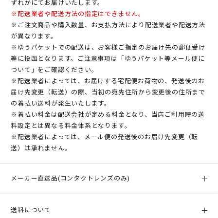
ずれかにてお届けいたします。
クレジットカード
ービスをご選択ください。
※配送業者や配送方法の指定はできません。
ご利用金額の上限は、累計残高で55,000円(税込)までとなりま
手数料はかかりません。
※ご注文商品や購入数量、お支払方法により配送業者や配送方法
す。詳細はそれぞれ上記をタップしてご確認下さい。
が異なります。
※ご利用者が未成年の場合、法定代理人の利用同意を得てご利用
コンビニ（前払い）
※ゆうパケットでの配送は、お客様ご指定のお届け先の郵便受け
ください。
等に投函となります。ご注意事項は「ゆうパケット等メール便に
手数料はかかりません。
※お支払い期日を過ぎてもお支払いの確認ができない場合、手数
ついて」をご確認ください。
料が加算される場合がございます。
※配送業者によっては、お届けする宅配便お荷物の、発送後のお
代金引換
届け先変更（転送）の際、当初の宛先住所から変更後の住所まで
手数料は一律¥330(税込)となります。
の着払い送料が発生いたします。
※着払い料金は配送会社が定める料金となり、当店ご利用時の送
料設定とは異なる料金体系となります。
銀行振込（前払い）
※配送業者によっては、メール便の発送後のお届け先変更（転
振込手数料はお客様ご負担となります。
送）は承れません。
楽天ペイ
メーカー直送品(コンタクトレンズのみ)
手数料はかかりません。
ご注文いただきました
商品や数量、レンズデータによって、各メ
PayPay
送料について
ーカーの指定する配送業者のサービス(メーカー直送)でお届けす