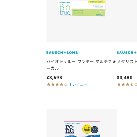
バイオトゥルー ワンデー マルチフォ
メダリスト
ーカル
¥3,698
¥3,480
4
1 レビュー
.
0
s
t
a
r
r
a
t
i