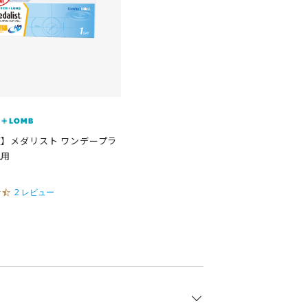
】メダリスト ワンデープラ
視用
4
2 レビュー
.
5
s
t
a
r
r
a
t