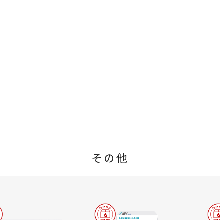
n
g
その他