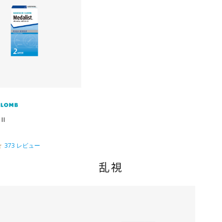
a
a
t
t
i
i
n
n
g
g
I
4
373 レビュー
.
6
乱視
s
t
a
r
r
a
t