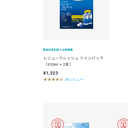
n
g
レニューフレッシュ ツインパック
（355ml × 2本）
¥1,323
4
36 レビュー
.
6
s
t
a
r
r
a
t
i