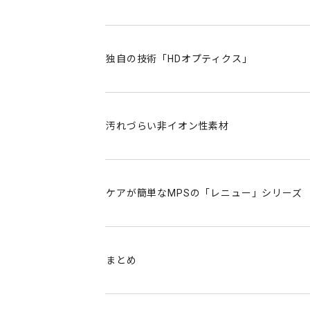
i
n
g
ボシュロム（Bausch + Lomb）は、
現在ではカナダに本社を置き、コンタクト
独自の技術「HDオプティクス」
間の少ないケア用品や目に優しい目薬も提
ュー」です。
メダリストに使用されているHDオプティク
な球面ではありません。外側になるにつれ
汚れづらい非イオン性素材
ボシュロムの代表商品「メダリスト」
HDオプティクスは角膜の形に沿ったデザイ
ボシュロムの代表ともいえるメダリストは
リアな視界を提供します。HDオプティクス
それでは、メダリストに使用されている技
「非イオン性レンズ」は「イオン性レンズ
因としたタンパク質汚れに強い、という特
ケアが簡単なMPSの「レニュー」シリーズ
・メダリスト フレッシュフィット コンフォ
・メダリスト II
・メダリスト ワンデープラス
ボシュロムは、コンタクトケア用品でも高
・メダリスト プラス
MPS(マルチパーパスソリューション)と
まとめ
中でも、「レニューフレッシュ」は洗浄・
レンズアップルでは、国内正規品のコンタ