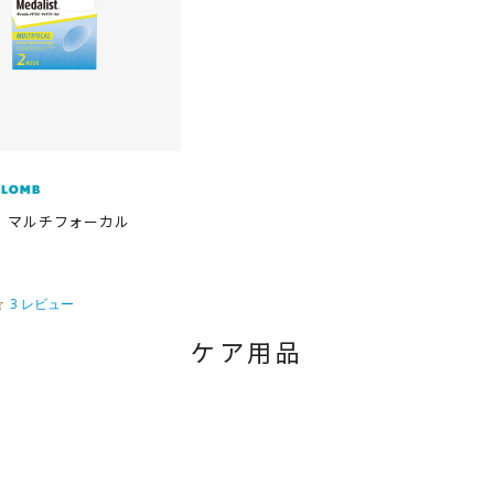
n
n
g
g
 マルチフォーカル
3
3 レビュー
.
3
ケア用品
s
t
a
r
r
a
t
i