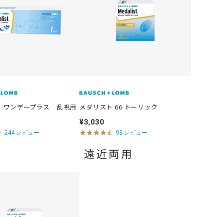
i
n
g
 ワンデープラス 乱視用
メダリスト 66 トーリック
¥3,030
4
4
244 レビュー
98 レビュー
.
.
6
6
遠近両用
s
s
t
t
a
a
r
r
r
r
a
a
t
t
i
i