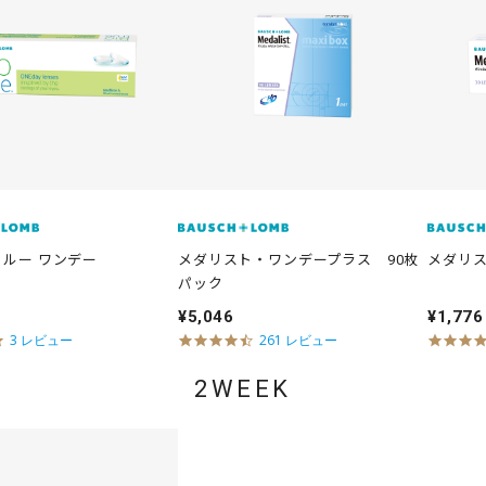
ルー ワンデー
メダリスト・ワンデープラス 90枚
メダリ
パック
¥5,046
¥1,776
5
4
3 レビュー
261 レビュー
.
.
0
7
2WEEK
s
s
t
t
a
a
r
r
r
r