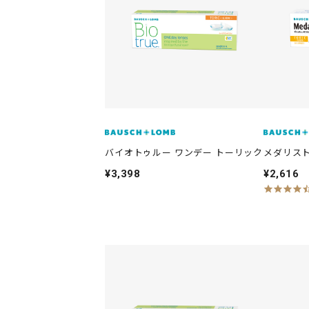
i
n
g
バイオトゥルー ワンデー トーリック
メダリスト
¥3,398
¥2,616