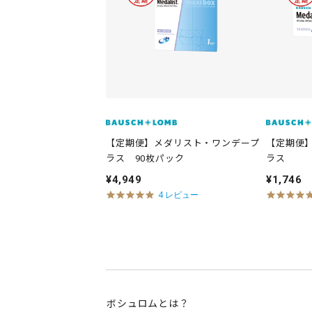
n
g
【定期便】メダリスト・ワンデープ
【定期便
ラス 90枚パック
ラス
¥4,949
¥1,746
5
4 レビュー
.
0
s
t
a
r
r
a
t
ボシュロムとは？