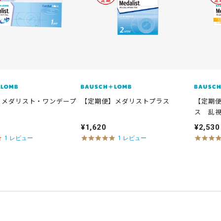
】メダリスト・ワンデープ
【定期便】メダリストプラス
【定期便
ス 乱
¥1,620
¥2,530
5
5
1 レビュー
1 レビュー
.
.
0
0
s
s
t
t
a
a
r
r
r
r
a
a
t
t