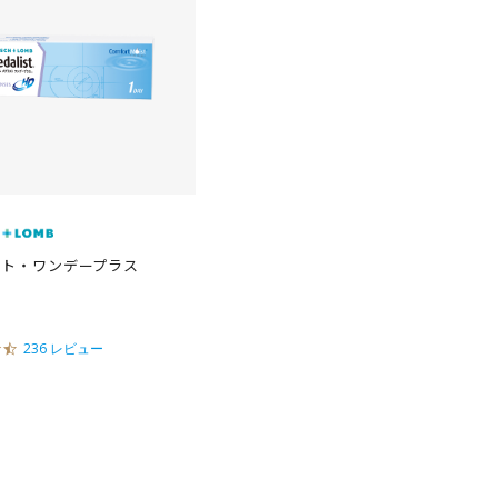
スト・ワンデープラス
4
236 レビュー
.
5
s
t
a
r
r