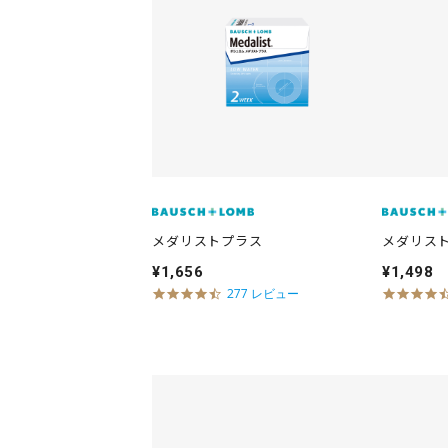
a
t
i
n
g
メダリストプラス
メダリストI
¥1,656
¥1,498
4
277 レビュー
.
6
s
t
a
r
r
a
t