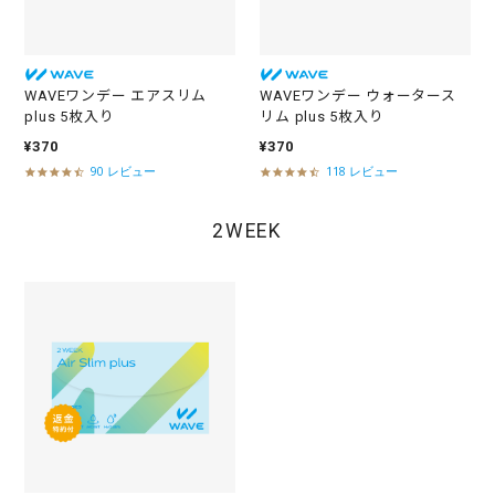
n
n
g
g
WAVEワンデー エアスリム
WAVEワンデー ウォータース
plus 5枚入り
リム plus 5枚入り
¥370
¥370
90 レビュー
118 レビュー
4
4
.
.
3
5
2WEEK
s
s
t
t
a
a
r
r
r
r
a
a
t
t
i
i
n
n
g
g