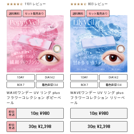
1101 レビュー
803 レビュー
4
4
.
.
送料無料
セット販売あり
送料無料
セット販売あり
5
5
s
s
t
t
a
a
r
r
r
r
a
a
t
t
i
i
n
n
g
g
1DAY
DIA14.2
1DAY
DIA14.2
BC8.7
着色直径13.4
BC8.7
着色直径13.4
WAVEワンデー UV リング plus
WAVEワンデー UV リング plus
フラワーコレクション ポピーベ
フラワーコレクション リリーベ
ール
ール
10
¥980
10
¥980
即日
枚
枚
発送
即日
30
¥2,298
30
¥2,298
枚
枚
発送