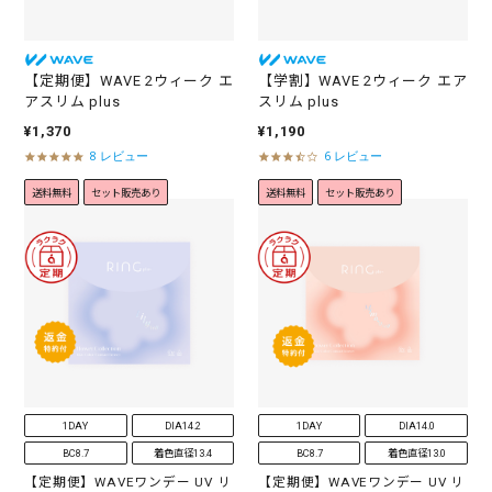
g
g
【定期便】WAVE 2ウィーク エ
【学割】WAVE 2ウィーク エア
アスリム plus
スリム plus
¥1,370
¥1,190
8 レビュー
6 レビュー
4
3
.
.
送料無料
セット販売あり
送料無料
セット販売あり
9
7
s
s
t
t
a
a
r
r
r
r
a
a
t
t
i
i
n
n
g
g
1DAY
DIA14.2
1DAY
DIA14.0
BC8.7
着色直径13.4
BC8.7
着色直径13.0
【定期便】WAVEワンデー UV リ
【定期便】WAVEワンデー UV リ