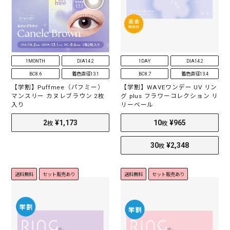
1MONTH
DIA14.2
1DAY
DIA14.2
BC8.6
着色直径13.1
BC8.7
着色直径13.4
【学割】Puffmee（パフミー）
【学割】WAVEワンデー UV リン
マンスリー カヌレブラウン 2枚
グ plus フラワーコレクション リ
30
¥2,160
30
¥2,160
枚
枚
入り
リーベール
送料無料
セット販売あり
送料無料
セット販売あり