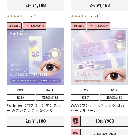
15 レビュー
17 レビュー
4
4
.
.
送料無料
セット販売あり
送料無料
セット販売あり
4
5
s
s
t
t
a
a
r
r
r
r
a
a
t
t
i
i
n
n
g
g
1MONTH
DIA14.2
1DAY
DIA14.2
BC8.6
着色直径13.1
BC8.7
着色直径13.5
Puffmee（パフミー）マンスリ
WAVEワンデー UV リング plus
2
¥1,188
2
¥1,188
ー カヌレブラウン 2枚入り
ヘーゼルベール
枚
枚
即日
発送
即日