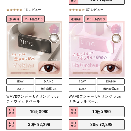
発送
16 レビュー
87 レビュー
4
4
.
.
送料無料
セット販売あり
送料無料
セット販売あり
6
4
s
s
t
t
a
a
r
r
r
r
a
a
t
t
i
i
n
n
g
g
1DAY
DIA14.0
1DAY
DIA14.0
BC8.7
着色直径13.4
BC8.7
着色直径12.8
WAVEワンデー UV リング plus
WAVEワンデー UV リング plus
2
¥1,188
10
¥980
ヴィヴィッドベール
ナチュラルベール
枚
枚
即日
即日
発送
発送
30
¥2,298
枚
即日
即日
発送
発送