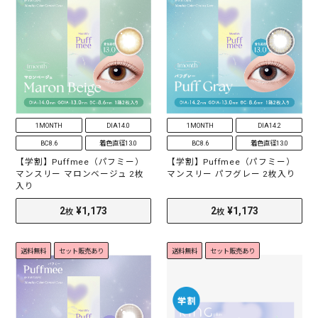
1MONTH
DIA14.0
1MONTH
DIA14.2
30
¥2,398
30
¥2,160
枚
枚
BC8.6
着色直径13.0
BC8.6
着色直径13.0
【学割】Puffmee（パフミー）
【学割】Puffmee（パフミー）
マンスリー マロンベージュ 2枚
マンスリー パフグレー 2枚入り
入り
送料無料
セット販売あり
送料無料
セット販売あり