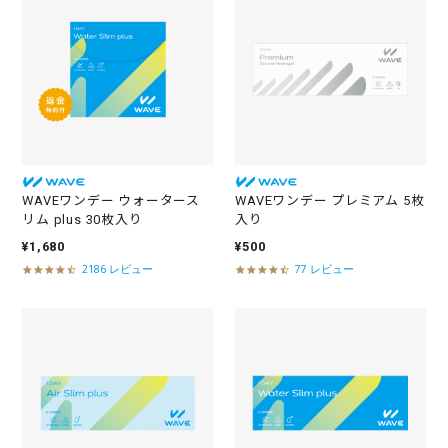
t
t
a
a
r
r
r
r
a
a
t
t
i
i
n
n
g
g
WAVEワンデー ウォータース
WAVEワンデー プレミアム 5枚
リム plus 30枚入り
入り
¥1,680
¥500
2186 レビュー
77 レビュー
4
4
.
.
5
5
s
s
t
t
a
a
r
r
r
r
a
a
t
t
i
i