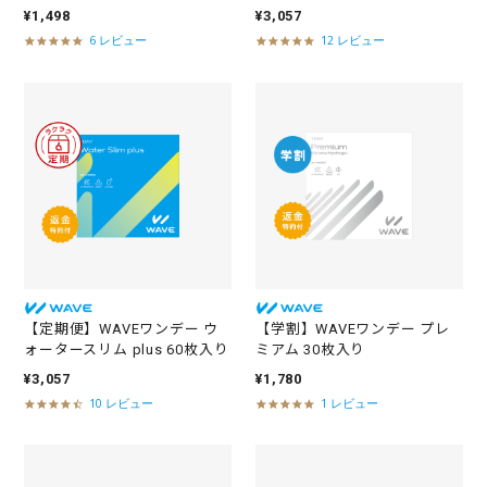
¥1,498
¥3,057
6 レビュー
12 レビュー
5
4
.
.
0
8
s
s
t
t
a
a
r
r
r
r
a
a
t
t
i
i
n
n
g
g
【定期便】WAVEワンデー ウ
【学割】WAVEワンデー プレ
ォータースリム plus 60枚入り
ミアム 30枚入り
¥3,057
¥1,780
10 レビュー
1 レビュー
4
5
.
.
5
0
s
s
t
t