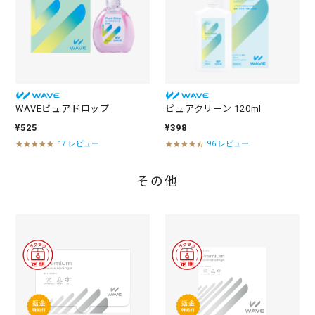
n
g
WAVEピュアドロップ
ピュアクリーン 120ml
¥525
¥398
17 レビュー
96 レビュー
4
4
.
.
8
7
その他
s
s
t
t
a
a
r
r
r
r
a
a
t
t
i
i
n
n
g
g