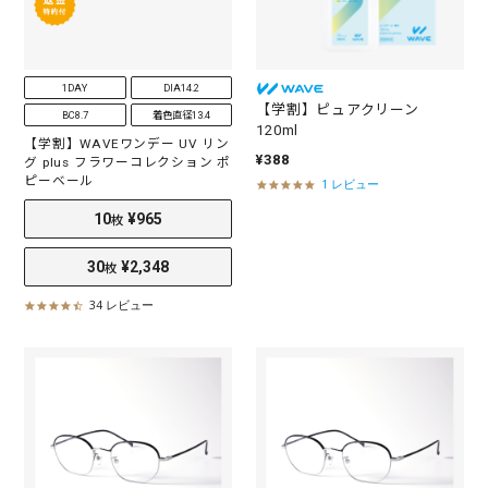
i
i
n
n
g
g
1DAY
DIA14.2
【学割】ピュアクリーン
BC8.7
着色直径13.4
120ml
【学割】WAVEワンデー UV リン
¥388
グ plus フラワーコレクション ポ
2
¥1,173
10
¥965
枚
枚
ピーベール
1 レビュー
5
.
0
30
¥2,348
枚
s
t
a
r
34 レビュー
4
r
.
a
3
t
s
i
t
n
a
g
r
r
a
t