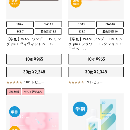
i
n
g
1DAY
DIA14.0
1DAY
DIA14.0
BC8.7
着色直径13.4
BC8.7
着色直径13.0
【学割】WAVEワンデー UV リン
【学割】WAVEワンデー UV リン
グ plus ヴィヴィッドベール
グ plus フラワーコレクション ミ
モザベール
2
¥1,173
2
¥1,173
枚
枚
1101 レビュー
39 レビュー
4
4
.
.
送料無料
セット販売あり
5
5
s
s
t
t
a
a
r
r
r
r
a
a
t
t