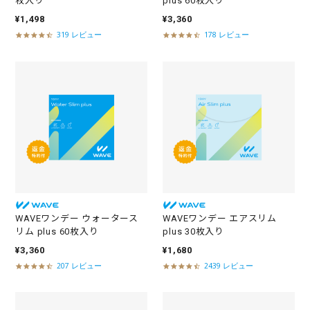
枚入り
plus 60枚入り
¥1,498
¥3,360
319 レビュー
178 レビュー
4
4
.
.
5
5
s
s
t
t
a
a
r
r
r
r
a
a
t
t
i
i
n
n
g
g
WAVEワンデー ウォータース
WAVEワンデー エアスリム
リム plus 60枚入り
plus 30枚入り
¥3,360
¥1,680
207 レビュー
2439 レビュー
4
4
.
.
5
5
s
s