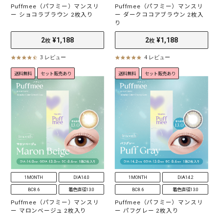
Puffmee（パフミー）マンスリ
Puffmee（パフミー）マンスリ
ー ショコラブラウン 2枚入り
ー ダークココアブラウン 2枚入
り
3 レビュー
4 レビュー
4
4
.
.
送料無料
セット販売あり
送料無料
セット販売あり
7
8
s
s
t
t
a
a
r
r
r
r
a
a
t
t
i
i
n
n
g
g
1MONTH
DIA14.0
1MONTH
DIA14.2
2
¥1,188
2
¥1,188
BC8.6
着色直径13.0
BC8.6
着色直径13.0
枚
枚
Puffmee（パフミー）マンスリ
Puffmee（パフミー）マンスリ
ー マロンベージュ 2枚入り
ー パフグレー 2枚入り