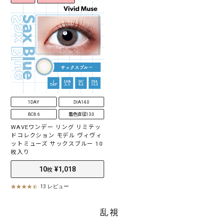
s
s
t
t
a
a
r
r
r
r
10
¥1,018
10
¥1,018
a
a
枚
枚
t
t
i
i
n
n
g
g
1DAY
DIA14.0
BC8.6
着色直径13.0
WAVEワンデー リング リミテッ
ドコレクション モデル ヴィヴィ
ットミューズ サックスブルー 10
枚入り
13 レビュー
4
.
6
乱視
s