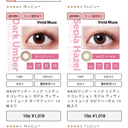
30
¥2,398
30
¥2,398
枚
枚
39 レビュー
9 レビュー
4
4
.
.
送料無料
セット販売あり
送料無料
セット販売あり
5
4
s
s
t
t
a
a
r
r
r
r
a
a
t
t
i
i
n
n
g
g
1DAY
DIA14.5
1DAY
DIA14.5
BC8.6
着色直径13.6
BC8.6
着色直径13.6
WAVEワンデー リング リミテッ
WAVEワンデー リング リミテッ
ドコレクション モデル ヴィヴィ
ドコレクション モデル ヴィヴィ
ットミューズ ダークアンバー 10
ットミューズ セピアヘーゼル 10
枚入り
枚入り
14 レビュー
7 レビュー
4
4