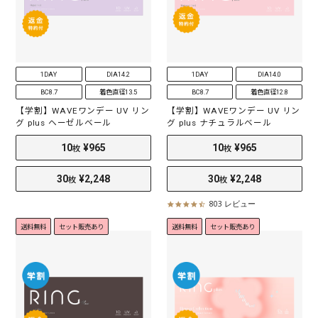
1DAY
DIA14.2
1DAY
DIA14.0
BC8.7
着色直径13.5
BC8.7
着色直径12.8
【学割】WAVEワンデー UV リン
【学割】WAVEワンデー UV リン
グ plus ヘーゼルベール
グ plus ナチュラルベール
2
¥1,173
2
¥1,173
枚
枚
803 レビュー
4
.
送料無料
セット販売あり
送料無料
セット販売あり
5
s
t
a
r
r
a
t