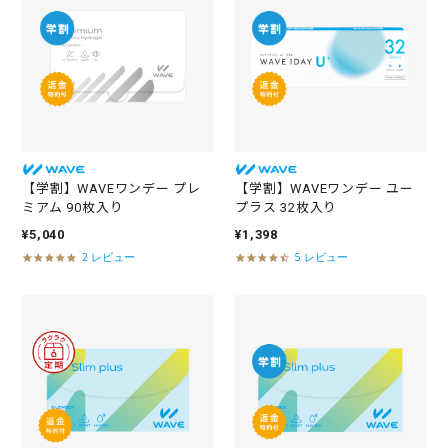
a
a
r
r
r
r
a
a
t
t
i
i
n
n
g
g
【学割】WAVEワンデー プレ
【学割】WAVEワンデー ユー
ミアム 90枚入り
プラス 32枚入り
¥5,040
¥1,398
2 レビュー
5 レビュー
5
4
.
.
0
4
s
s
t
t
a
a
r
r
r
r
a
a
t
t
i
i
n
n