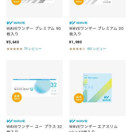
WAVEワンデー プレミアム 90
WAVEワンデー プレミアム 30
枚入り
枚入り
¥5,640
¥1,980
70 レビュー
462 レビュー
4
4
.
.
8
1
s
s
t
t
a
a
r
r
r
r
a
a
t
t
i
i
n
n
g
g
WAVEワンデー ユー プラス 32
WAVEワンデー エアスリム