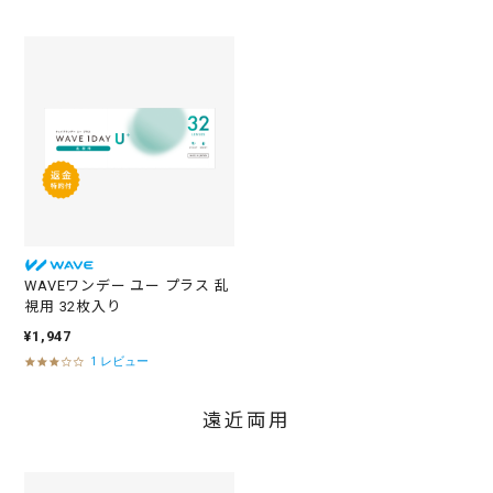
t
a
r
r
a
t
i
10
¥1,018
10
¥1,018
枚
枚
n
g
WAVEワンデー ユー プラス 乱
視用 32枚入り
¥1,947
1 レビュー
3
.
0
遠近両用
s
t
a
r