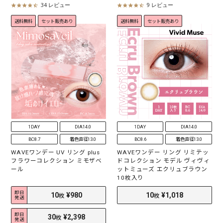
34 レビュー
9 レビュー
4
4
.
.
送料無料
セット販売あり
送料無料
セット販売あり
3
6
s
s
t
t
a
a
r
r
r
r
a
a
t
t
i
i
n
n
g
g
1DAY
DIA14.0
1DAY
DIA14.0
BC8.7
着色直径13.0
BC8.6
着色直径13.0
WAVEワンデー UV リング plus
WAVEワンデー リング リミテッ
フラワーコレクション ミモザベ
ドコレクション モデル ヴィヴィ
ール
ットミューズ エクリュブラウン
10枚入り
即日
発送
10
¥980
10
¥980
枚
枚
即日
発送