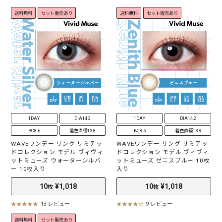
.
.
送料無料
セット販売あり
送料無料
セット販売あり
6
3
10
¥980
10
¥1,018
枚
枚
s
s
t
t
a
a
30
¥2,398
枚
r
r
r
r
a
a
t
t
i
i
n
n
g
g
1DAY
DIA14.2
1DAY
DIA14.2
BC8.6
着色直径13.8
BC8.6
着色直径13.8
WAVEワンデー リング リミテッ
WAVEワンデー リング リミテッ
ドコレクション モデル ヴィヴィ
ドコレクション モデル ヴィヴィ
ットミューズ ウォーターシルバ
ットミューズ ゼニスブルー 10枚
ー 10枚入り
入り
13 レビュー
9 レビュー
4
4
.
.
送料無料
セット販売あり
8
0