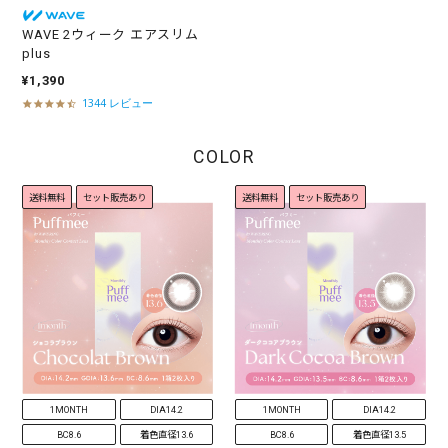
WAVE 2ウィーク エアスリム
plus
¥1,390
1344 レビュー
4
.
4
COLOR
s
t
a
送料無料
セット販売あり
送料無料
セット販売あり
r
r
a
t
i
n
g
1MONTH
DIA14.2
1MONTH
DIA14.2
BC8.6
着色直径13.6
BC8.6
着色直径13.5