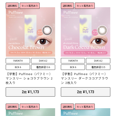
.
.
送料無料
セット販売あり
送料無料
セット販売あり
5
5
s
s
t
t
a
a
r
r
r
r
a
a
t
t
i
i
n
n
g
g
30
¥2,398
30
¥2,398
枚
枚
1MONTH
DIA14.2
1MONTH
DIA14.2
BC8.6
着色直径13.6
BC8.6
着色直径13.5
【学割】Puffmee（パフミー）
【学割】Puffmee（パフミー）
マンスリー ショコラブラウン 2
マンスリー ダークココアブラウ
枚入り
ン 2枚入り
送料無料
セット販売あり
送料無料
セット販売あり