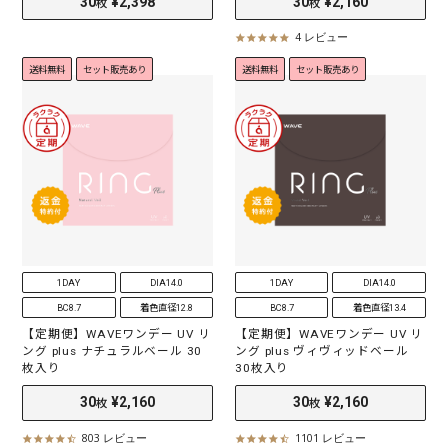
4 レビュー
5
.
送料無料
セット販売あり
送料無料
セット販売あり
0
s
t
a
r
r
a
t
i
n
g
1DAY
DIA14.0
1DAY
DIA14.0
BC8.7
着色直径12.8
BC8.7
着色直径13.4
【定期便】WAVEワンデー UV リ
【定期便】WAVEワンデー UV リ
ング plus ナチュラルベール 30
ング plus ヴィヴィッドベール
枚入り
30枚入り
803 レビュー
1101 レビュー
4
4