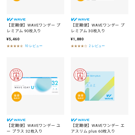
【定期便】WAVEワンデー プ
【定期便】WAVEワンデー プ
レミアム 90枚入り
レミアム 30枚入り
¥5,460
¥1,880
10 レビュー
2 レビュー
4
4
.
.
5
0
s
s
t
t
a
a
r
r
r
r
a
a
t
t
i
i
n
n
g
g
【定期便】WAVEワンデー ユ
【定期便】WAVEワンデー エ
ー プラス 32枚入り
アスリム plus 60枚入り