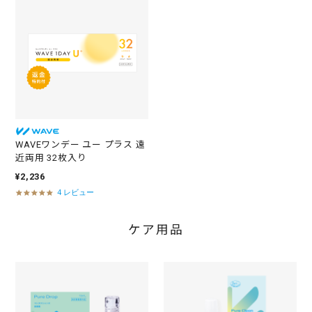
r
a
t
i
n
g
10
¥1,018
枚
WAVEワンデー ユー プラス 遠
近両用 32枚入り
¥2,236
4 レビュー
4
.
8
ケア用品
s
t
a
r
r
a
t
i