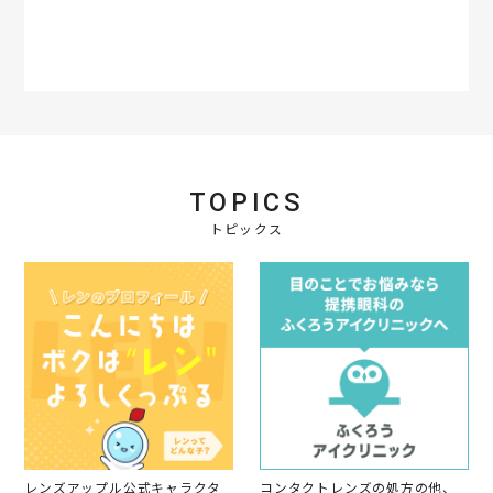
t
a
r
r
a
t
i
n
g
TOPICS
トピックス
レンズアップル公式キャラクタ
コンタクトレンズの処方の他、