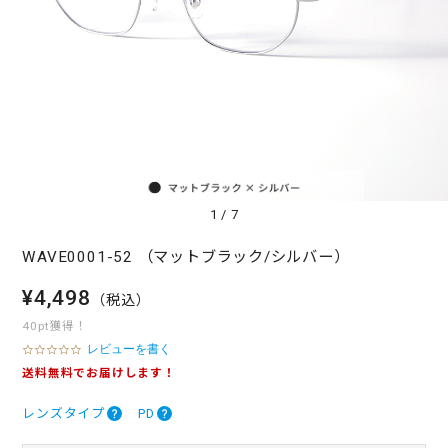
1
/
7
WAVE0001-52 （マットブラック/シルバー）
¥4,498
（税込）
40pt獲得！
レビューを書く
0
.
送料無料でお届けします！
0
s
レンズタイプ
PD
t
a