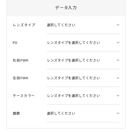
r
r
データ入力
a
t
i
レンズタイプ
n
g
PD
右目PWR
左目PWR
ケースカラー
個数