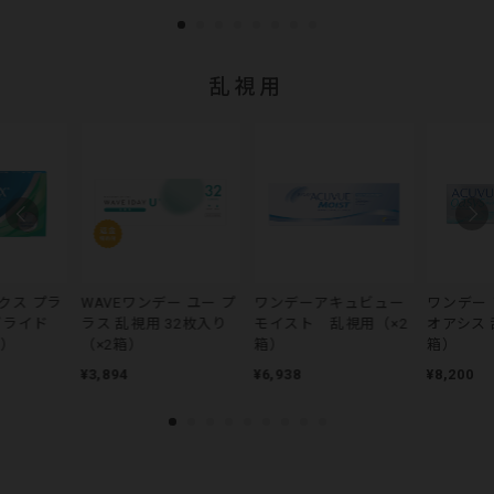
乱視用
クス プラ
WAVEワンデー ユー プ
ワンデーアキュビュー
ワンデー
グライド
ラス 乱視用 32枚入り
モイスト 乱視用（×2
オアシス 
箱）
（×2箱）
箱）
箱）
¥3,894
¥6,938
¥8,200