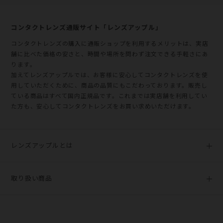
コンタクトレンズ通販サイト「レンズアップル」
コンタクトレンズの購入に通販ショップを利用するメリットは、実店
舗に比べた価格の安さと、時間や場所を問わず注文できる手軽さにあ
ります。
加えてレンズアップルでは、お客様に安心してコンタクトレンズを使
用していただくために、商品の品質にもこだわっております。販売し
ている商品はすべて国内正規品です。これまでは実店舗を利用してい
た方も、安心してコンタクトレンズをお買い求めいただけます。
レンズアップルとは
■レンズアップルの特徴
取り扱い商品
数あるコンタクトレンズ通販専門店の中で、レンズアップルは多
くのお客様にご利用いただいております。
なぜレンズアップルが選ばれるのか。便利に、そして安心してご
WAVEワンデー プレミアム 90枚入り
利用いただけるレンズアップルの4つの特徴につきまして、以下