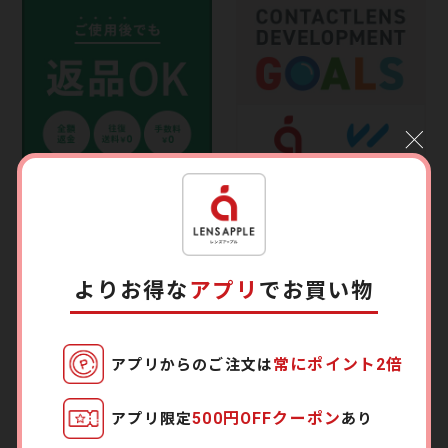
c
l
ご使用後でも返品OK
『CDGs』レンズアップルが掲げ
る17の目標
よりお得な
アプリ
でお買い物
常にポイント2倍
アプリからのご注文は
500円OFFクーポン
アプリ限定
あり