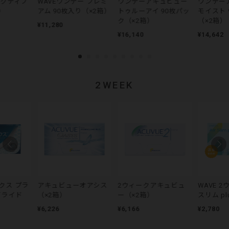
アクティブ
WAVEワンデー プレミ
ワンデーアキュビュー
ワンデー
）
アム 90枚入り（×2箱）
トゥルーアイ 90枚パッ
モイスト 
ク（×2箱）
（×2箱）
¥11,280
¥16,140
¥14,642
2WEEK
クス プラ
アキュビューオアシス
2ウィークアキュビュ
WAVE 
グライド
（×2箱）
ー（×2箱）
スリム pl
¥6,226
¥6,166
¥2,780