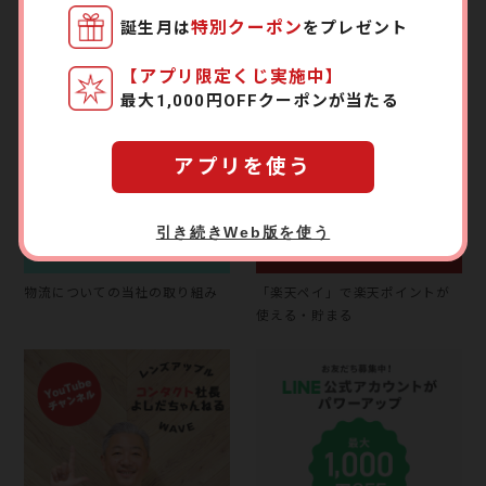
公式キャラクター「レン」がお
コンタクト社長こと吉田忠史初
特別クーポン
誕生月は
をプレゼント
客さまのお買い物をサポート
の著書！
【アプリ限定くじ実施中】
最大1,000円OFFクーポンが当たる
アプリを使う
引き続きWeb版を使う
物流についての当社の取り組み
「楽天ペイ」で楽天ポイントが
使える・貯まる