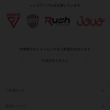
でご紹介いたします。
レンズアップルは応援しています
WAVEワンデー プレミアム 30枚入り
WAVEワンデー ユー プラス 32枚入り
1.国内正規品のみ販売
レンズアップルで取り扱っているコンタクトは全て日本国内から
WAVEワンデー エアスリム plus 60枚入り
正規のルートで仕入れた国内正規品です。海外からの並行輸入品
WAVEワンデー ウォータースリム plus 60枚入り
ではございません。
WAVEワンデー エアスリム plus 30枚入り
2.送料無料のセット商品が充実
WAVEワンデー ウォータースリム plus 30枚入り
中国語でのショッピングをご希望の方はこちら
同一商品を複数まとめて販売している「セット商品」を購入して
WAVEワンデー プレミアム 5枚入り
いただくことで、送料が無料になる場合がございます。ほぼ全て
中国游客专用入口
の商品に送料無料のセットが用意されている点もレンズアップル
WAVEワンデー エアスリム plus 5枚入り
の特徴です。
WAVEワンデー ウォータースリム plus 5枚入り
3.最短当日のスピード発送
WAVE 2ウィーク エアスリム plus
常に豊富な在庫を揃えているレンズアップルでは、最短即日で商
Puffmee（パフミー）マンスリー ショコラブラウン 2枚入り
ご利用ガイド
品を発送することが可能です。お客様の元へは、およそ2～5日前
Puffmee（パフミー）マンスリー ダークココアブラウン 2枚入り
後で商品が届きます。コンタクトレンズがなくなりかけているこ
初めての方へ
とに気づいた時点で注文をしても十分間に合います。
Puffmee（パフミー）マンスリー マロンベージュ 2枚入り
会社について