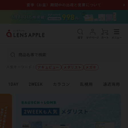
夏季（お盆）期間中の出荷と営業について
アキュビュー
メダリスト
メガネ
探す
マイページ
カート
メニュー
人気キーワード：
アキュビュー
メダリスト
メガネ
1DAY
2WEEK
カラコン
乱視用
遠近両用