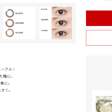
ューアル！
した瞳に。
印象に。
大きく。