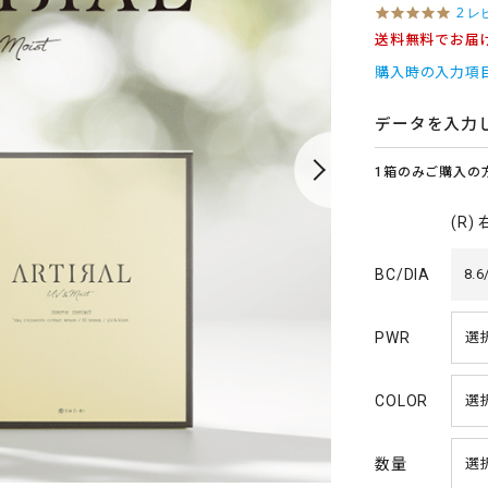
5
2 レ
.
送料無料でお届
0
s
購入時の入力項
t
a
r
データを入力
r
a
1箱のみご購入の
t
i
n
(R)
g
BC/DIA
8.6
PWR
COLOR
数量