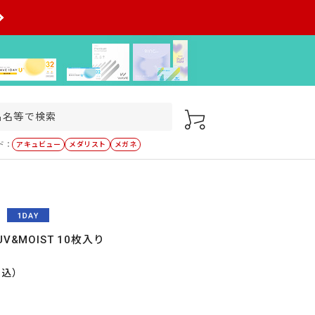
ド：
アキュビュー
メダリスト
メガネ
V&MOIST 10枚入り
税込）