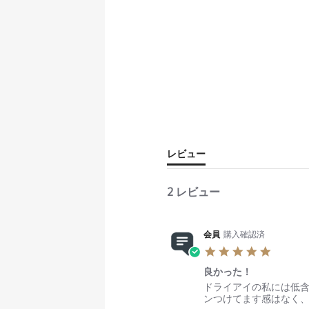
レビュー
2 レビュー
会員
購入確認済
5
.
良かった！
0
s
R
r
ドライアイの私には低
t
e
e
ンつけてます感はなく
a