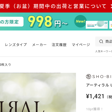
夏季（お盆）期間中の出荷と営業について
レンズタイプ
メーカー
注文履歴
マイページ
人気キーワー
10枚入り
アーティラル U
¥1,421
（
10pt獲得！