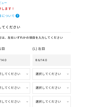
ビュー
けします！
目について
してください
方は、左右いずれかの項目を入力してください
 右目
(L) 左目
/14.0
8.6/14.0