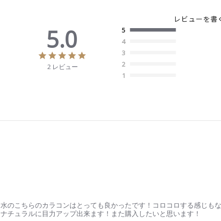
レビューを書
5.0
5
4
3
5
.
2
2 レビュー
0
1
s
t
a
r
r
a
t
i
n
g
含水のこちらのカラコンはとっても良かったです！コロコロする感じも
、ナチュラルに目力アップ出来ます！また購入したいと思います！