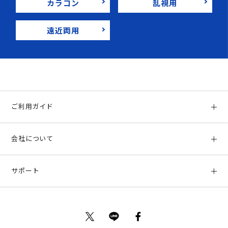
カラコン
乱視用
遠近両用
ご利用ガイド
初めての方へ
会社について
ご利用ガイド
会社概要
お支払い方法、配送について
サポート
店舗情報
返品について
お客様サポート
特定商取引法に基づく表示
ポイントについて
お問い合わせ
プライバシーポリシー