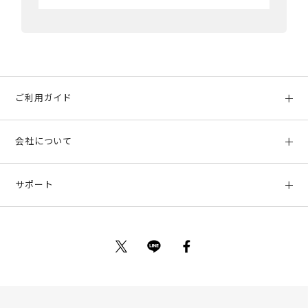
ご利用ガイド
初めての方へ
会社について
ご利用ガイド
会社概要
お支払い方法、配送について
サポート
店舗情報
返品について
お客様サポート
特定商取引法に基づく表示
ポイントについて
お問い合わせ
プライバシーポリシー
サイトマップ
ご利用規約