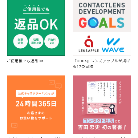
ご使用後でも返品OK
『CDGs』レンズアップルが掲げ
る17の目標