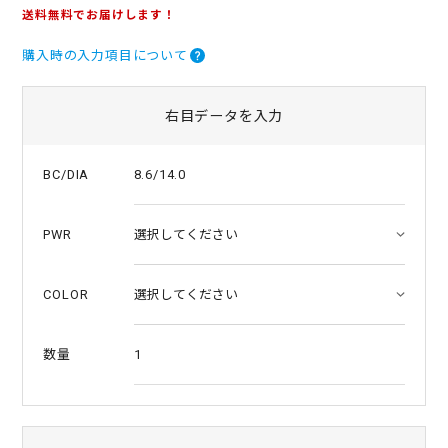
.
送料無料でお届けします！
0
s
購入時の入力項目について
t
a
r
r
右目データを入力
a
t
i
8.6/14.0
BC/DIA
n
g
PWR
COLOR
1
数量