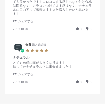
t
e
e
ても良かったです！コロコロする感じもなく付け心地
a
v
v
は問題なく、カラコンつけてます感はなく、ナチュラ
r
i
i
ルに目力アップ出来ます！また購入したいと思いま
r
e
e
す！
a
w
w
'
t
b
s
シェアする
S
i
y
t
h
2019-10-20
n
0
0
会
a
a
g
員
t
r
o
i
e
n
n
R
会員
購入確認済
2
g
e
0
良
5
v
O
か
.
i
c
っ
ナチュラル
0
e
t
た
s
R
r
とても自然に瞳が大きくなります！
w
2
！
t
e
e
探してたナチュラルさに出会えました！
b
0
a
v
v
y
1
'
r
i
i
シェアする
会
9
S
r
e
e
員
h
2019-10-16
a
0
0
w
w
o
a
t
b
s
n
r
i
y
t
2
e
n
会
a
0
R
g
員
t
O
e
o
i
c