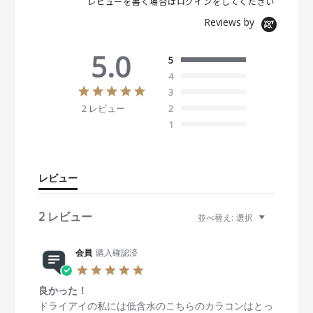
レビューを書く場合は
ログイン
をしてください
Reviews by
5.0
5
4
5
3
.
2 レビュー
2
0
s
1
t
a
r
r
レビュー
a
t
i
2 レビュー
並べ替え:
選択
n
g
会員
購入確認済
5
.
良かった！
0
s
R
r
ドライアイの私には低含水のこちらのカラコンはとっ