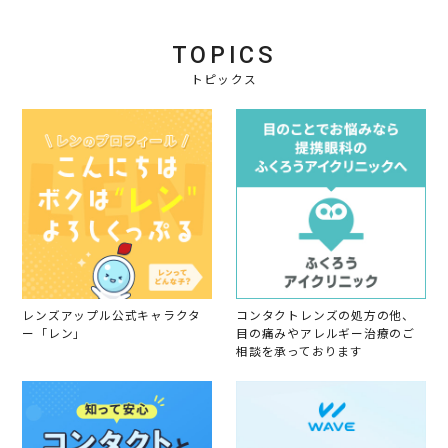
v
n
n
t
i
1
g
2
e
6
ナ
0
TOPICS
w
O
チ
1
b
c
ュ
9
トピックス
y
t
ラ
会
2
ル
員
0
o
1
n
9
1
6
O
c
t
2
0
1
9
レンズアップル公式キャラクタ
コンタクトレンズの処方の他、
ー「レン」
目の痛みやアレルギー治療のご
相談を承っております