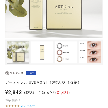
アーティラル UV&MOIST 10枚入り（×2箱）
¥2,842
（税込）
（1箱あたり:
¥1,421
）
20pt獲得！
2 レビュー
5