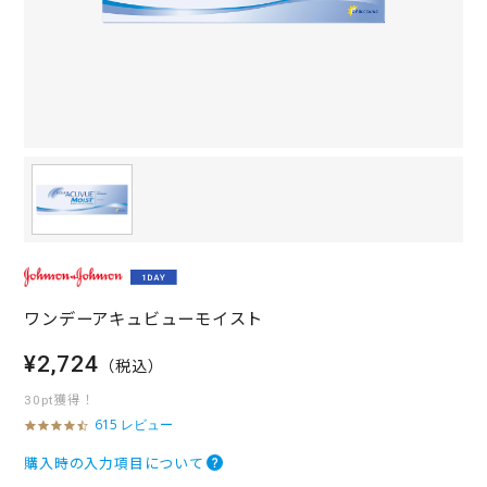
ワンデーアキュビューモイスト
¥2,724
（税込）
30pt獲得！
615 レビュー
4
.
7
購入時の入力項目について
s