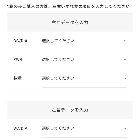
t
1箱のみご購入の方は、左右いずれかの項目を入力してください
a
r
r
右目データを入力
a
t
i
BC/DIA
n
g
PWR
数量
左目データを入力
BC/DIA