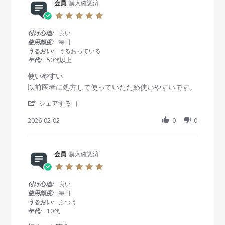
R
会員
購入確認済
会
a
0
e
員
t
2
5
v
o
i
6
.
i
n
n
0
付け心地:
良い
e
1
g
s
使用頻度:
毎日
w
8
い
t
うるおい:
うるおっている
b
F
つ
a
年代:
50代以上
y
e
も
r
会
b
あ
r
使いやすい
員
2
り
a
R
r
以前医者に処方して使っていたため使いやすいです。
o
0
が
t
e
e
n
2
と
i
'
v
v
シェアする
1
6
う
n
S
i
i
8
ご
g
h
2026-02-02
0
0
e
e
F
ざ
a
w
w
e
い
r
b
s
b
ま
e
y
t
2
す
R
会員
購入確認済
会
a
0
e
員
t
2
5
v
o
i
6
.
i
n
n
0
付け心地:
良い
e
2
g
s
使用頻度:
毎日
w
F
使
t
うるおい:
ふつう
b
e
い
a
年代:
10代
y
b
や
r
会
2
す