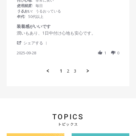
付け心地:
非常に良い
e
1
早
s
使用頻度:
毎日
w
O
い
t
うるおい:
うるおっている
b
c
a
年代:
50代以上
y
t
r
会
2
r
装着感がいいです
員
0
a
R
r
潤いもあり、1日中付け心地も安心です。
o
2
t
e
e
n
5
i
'
v
v
シェアする
1
n
S
i
i
1
g
h
2025-09-28
1
0
e
e
O
a
w
w
c
r
b
s
t
e
y
t
2
1
2
3
R
会
a
0
e
員
t
2
v
o
i
5
i
n
n
e
2
g
w
8
装
b
S
着
y
e
感
会
p
が
TOPICS
員
2
い
o
トピックス
0
い
n
2
で
2
5
す