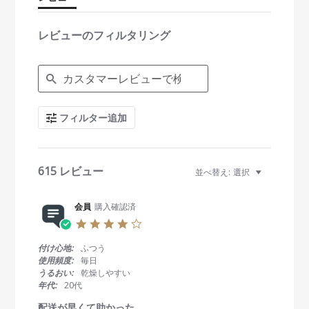
a
t
i
レビューのフィルタリング
n
g
S
e
a
r
c
フィルター追加
h
R
e
v
i
615 レビュー
並べ替え:
選択
e
w
s
会員
購入確認済
4
.
0
付け心地:
ふつう
s
使用頻度:
毎日
t
うるおい:
乾燥しやすい
a
年代:
20代
r
r
配送が早くて助かった