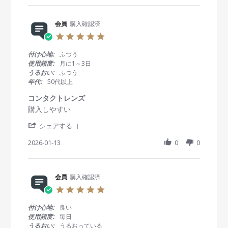
2
r
y
t
0
e
会
a
2
R
会員
購入確認済
員
t
6
e
o
i
5
v
n
n
.
i
2
g
0
付け心地:
ふつう
e
4
安
s
使用頻度:
月に1～3日
w
J
心
t
うるおい:
ふつう
b
a
の
a
年代:
50代以上
y
n
使
r
会
2
用
r
コンタクトレンズ
員
0
感
a
R
r
購入しやすい
o
2
t
e
e
n
6
i
'
v
v
シェアする
2
n
S
i
i
4
g
h
2026-01-13
0
0
e
e
J
a
w
w
a
r
b
s
n
e
y
t
2
R
会員
購入確認済
会
a
0
e
員
t
2
5
v
o
i
6
.
i
n
n
0
付け心地:
良い
e
1
g
s
使用頻度:
毎日
w
3
コ
t
うるおい:
うるおっている