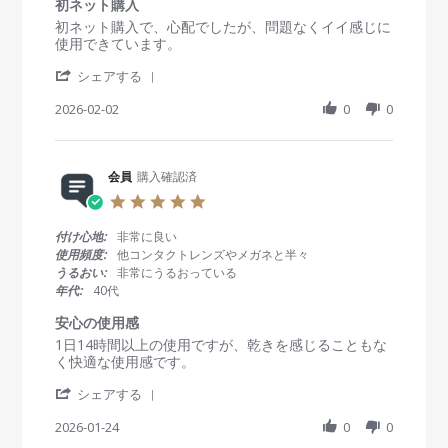
r
初ネット購入
員
0
い
a
R
r
初ネット購入で、心配でしたが、問題なくイイ感じに
o
2
t
e
e
使用できています。
n
6
i
v
v
2
n
'
i
i
シェアする
F
g
S
e
e
e
h
2026-02-02
0
0
w
w
b
a
b
s
2
r
y
t
0
e
会
a
2
R
会員
購入確認済
員
t
6
e
o
i
5
v
n
n
.
i
2
g
0
付け心地:
非常に良い
e
F
初
s
使用頻度:
他コンタクトレンズやメガネと半々
w
e
ネ
t
うるおい:
非常にうるおっている
b
b
ッ
a
年代:
40代
y
2
ト
r
会
0
購
r
安心の使用感
員
2
入
a
R
r
1日14時間以上の使用ですが、乾きを感じることもな
o
6
t
e
e
く快適な使用感です。
n
i
v
v
2
n
'
i
i
シェアする
F
g
S
e
e
e
h
2026-01-24
0
0
w
w
b
a
b
s