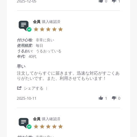
h
2025-12-05
0
1
e
e
D
a
w
w
e
r
b
s
c
e
y
t
2
R
会員
購入確認済
会
a
0
e
員
t
2
5
v
o
i
5
.
i
n
n
0
付け心地:
非常に良い
e
5
g
s
使用頻度:
毎日
w
D
注
t
うるおい:
うるおっている
b
e
文
a
年代:
40代
y
c
す
r
会
2
る
r
早い
員
0
か
a
R
r
注文してからすぐに届きます。迅速な対応がすごくあ
o
2
ら
t
e
e
りがたいです。また、利用させてもらいます！
n
5
到
i
v
v
5
着
n
'
i
i
シェアする
D
ま
g
S
e
e
e
で
h
2025-10-11
1
0
w
w
c
が
a
b
s
2
早
r
y
t
0
い
e
会
a
2
R
会員
購入確認済
員
t
5
e
o
i
5
v
n
n
.
i
1
g
0