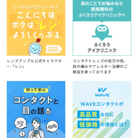
8
S
e
p
2
0
2
5
レンズアップル公式キャラクタ
コンタクトレンズの処方の他、
ー「レン」
目の痛みやアレルギー治療のご
相談を承っております