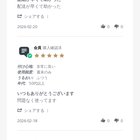
a
R
r
配送が早くて助かった
t
e
e
i
'
v
v
シェアする
n
S
i
i
g
h
2026-02-20
0
0
e
e
a
w
w
r
b
s
e
y
t
R
会員
購入確認済
会
a
e
員
t
5
v
o
i
.
i
n
n
0
付け心地:
非常に良い
e
2
g
s
使用頻度:
週末のみ
w
0
配
t
うるおい:
ふつう
b
F
送
a
年代:
50代以上
y
e
が
r
会
b
早
r
いつもありがとうございます
員
2
く
a
R
r
問題なく使ってます
o
0
て
t
e
e
n
2
助
i
'
v
v
シェアする
2
6
か
n
S
i
i
0
っ
g
h
2026-02-18
0
0
e
e
F
た
a
w
w
e
r
b
s
b
e
y
t
2