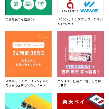
ご使用後でも返品OK
『CDGs』レンズアップルが掲げ
る17の目標
公式キャラクター「レン」がお
コンタクト社長こと吉田忠史初
客さまのお買い物をサポート
の著書！