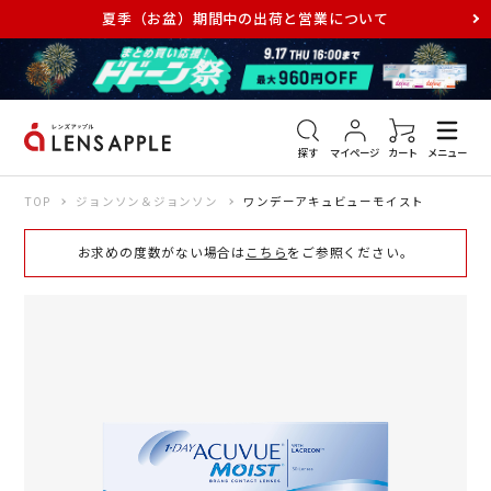
夏季（お盆）期間中の出荷と営業について
アキュビュー
メダリスト
メガネ
探す
マイページ
カート
メニュー
TOP
ジョンソン＆ジョンソン
ワンデーアキュビューモイスト
お求めの度数がない場合は
こちら
をご参照ください。