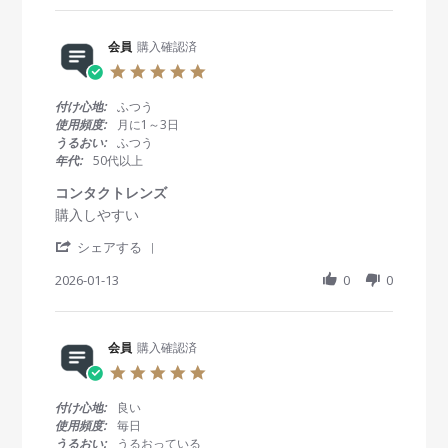
2
r
y
t
0
e
会
a
2
R
会員
購入確認済
員
t
6
e
o
i
5
v
n
n
.
i
2
g
0
付け心地:
ふつう
e
4
安
s
使用頻度:
月に1～3日
w
J
心
t
うるおい:
ふつう
b
a
の
a
年代:
50代以上
y
n
使
r
会
2
用
r
コンタクトレンズ
員
0
感
a
R
r
購入しやすい
o
2
t
e
e
n
6
i
'
v
v
シェアする
2
n
S
i
i
4
g
h
2026-01-13
0
0
e
e
J
a
w
w
a
r
b
s
n
e
y
t
2
R
会員
購入確認済
会
a
0
e
員
t
2
5
v
o
i
6
.
i
n
n
0
付け心地:
良い
e
1
g
s
使用頻度:
毎日
w
3
コ
t
うるおい:
うるおっている