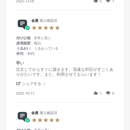
h
2025-12-05
0
1
e
e
D
a
w
w
e
r
b
s
c
e
y
t
2
R
会員
購入確認済
会
a
0
e
員
t
2
5
v
o
i
5
.
i
n
n
0
付け心地:
非常に良い
e
5
g
s
使用頻度:
毎日
w
D
注
t
うるおい:
うるおっている
b
e
文
a
年代:
40代
y
c
す
r
会
2
る
r
早い
員
0
か
a
R
r
注文してからすぐに届きます。迅速な対応がすごくあ
o
2
ら
t
e
e
りがたいです。また、利用させてもらいます！
n
5
到
i
v
v
5
着
n
'
i
i
シェアする
D
ま
g
S
e
e
e
で
h
2025-10-11
1
0
w
w
c
が
a
b
s
2
早
r
y
t
0
い
e
会
a
2
R
会員
購入確認済
員
t
5
e
o
i
5
v
n
n
.
i
1
g
0