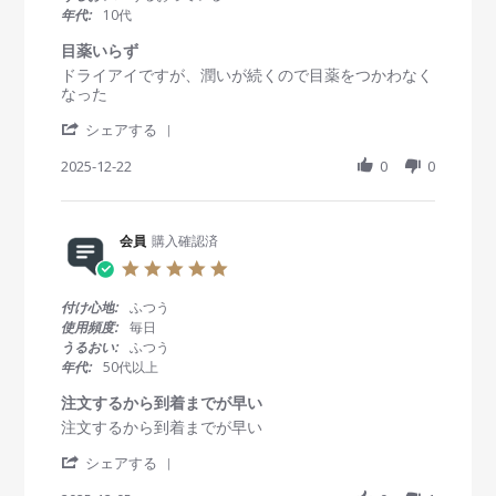
b
J
ン
a
年代:
10代
y
a
タ
r
会
n
ク
r
目薬いらず
員
2
ト
a
R
r
ドライアイですが、潤いが続くので目薬をつかわなく
o
0
レ
t
e
e
なった
n
2
ン
i
v
v
1
6
ズ
n
'
i
i
シェアする
3
g
S
e
e
J
h
2025-12-22
0
0
w
w
a
a
b
s
n
r
y
t
2
e
会
a
0
R
会員
購入確認済
員
t
2
e
o
i
6
5
v
n
n
.
i
2
g
0
付け心地:
ふつう
e
2
目
s
使用頻度:
毎日
w
D
薬
t
うるおい:
ふつう
b
e
い
a
年代:
50代以上
y
c
ら
r
会
2
ず
r
注文するから到着までが早い
員
0
a
R
r
注文するから到着までが早い
o
2
t
e
e
n
5
i
'
v
v
シェアする
2
n
S
i
i
2
g