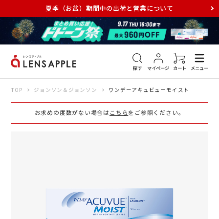
夏季（お盆）期間中の出荷と営業について
アキュビュー
メダリスト
メガネ
探す
マイページ
カート
メニュー
TOP
ジョンソン＆ジョンソン
ワンデーアキュビューモイスト
お求めの度数がない場合は
こちら
をご参照ください。