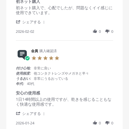
r
初ネット購入
員
0
い
a
R
r
初ネット購入で、心配でしたが、問題なくイイ感じに
o
2
t
e
e
使用できています。
n
6
i
v
v
2
n
'
i
i
シェアする
F
g
S
e
e
e
h
2026-02-02
0
0
w
w
b
a
b
s
2
r
y
t
0
e
会
a
2
R
会員
購入確認済
員
t
6
e
o
i
5
v
n
n
.
i
2
g
0
付け心地:
非常に良い
e
F
初
s
使用頻度:
他コンタクトレンズやメガネと半々
w
e
ネ
t
うるおい:
非常にうるおっている
b
b
ッ
a
年代:
40代
y
2
ト
r
会
0
購
r
安心の使用感
員
2
入
a
R
r
1日14時間以上の使用ですが、乾きを感じることもな
o
6
t
e
e
く快適な使用感です。
n
i
v
v
2
n
'
i
i
シェアする
F
g
S
e
e
e
h
2026-01-24
0
0
w
w
b
a
b
s