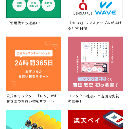
ご使用後でも返品OK
『CDGs』レンズアップルが掲げ
る17の目標
公式キャラクター「レン」がお
コンタクト社長こと吉田忠史初
客さまのお買い物をサポート
の著書！