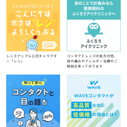
8
S
e
p
2
0
2
5
レンズアップル公式キャラクタ
コンタクトレンズの処方の他、
ー「レン」
目の痛みやアレルギー治療のご
相談を承っております