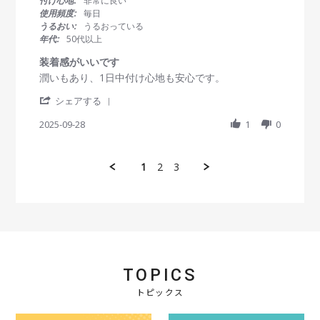
付け心地:
非常に良い
e
1
早
s
使用頻度:
毎日
w
O
い
t
うるおい:
うるおっている
b
c
a
年代:
50代以上
y
t
r
会
2
r
装着感がいいです
員
0
a
R
r
潤いもあり、1日中付け心地も安心です。
o
2
t
e
e
n
5
i
'
v
v
シェアする
1
n
S
i
i
1
g
h
2025-09-28
1
0
e
e
O
a
w
w
c
r
b
s
t
e
y
t
2
1
2
3
R
会
a
0
e
員
t
2
v
o
i
5
i
n
n
e
2
g
w
8
装
b
S
着
y
e
感
会
p
が
TOPICS
員
2
い
o
トピックス
0
い
n
2
で
2
5
す