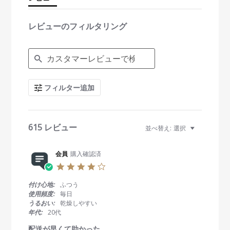
a
t
i
レビューのフィルタリング
n
g
S
e
a
r
c
フィルター追加
h
R
e
v
i
615 レビュー
並べ替え:
選択
e
w
s
会員
購入確認済
4
.
0
付け心地:
ふつう
s
使用頻度:
毎日
t
うるおい:
乾燥しやすい
a
年代:
20代
r
r
配送が早くて助かった