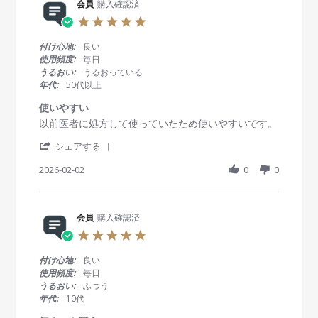
R
会員
購入確認済
会
a
0
e
員
t
2
5
v
o
i
6
.
i
n
n
0
付け心地:
良い
e
1
g
s
使用頻度:
毎日
w
8
い
t
うるおい:
うるおっている
b
F
つ
a
年代:
50代以上
y
e
も
r
会
b
あ
r
使いやすい
員
2
り
a
R
r
以前医者に処方して使っていたため使いやすいです。
o
0
が
t
e
e
n
2
と
i
'
v
v
シェアする
1
6
う
n
S
i
i
8
ご
g
h
2026-02-02
0
0
e
e
F
ざ
a
w
w
e
い
r
b
s
b
ま
e
y
t
2
す
R
会員
購入確認済
会
a
0
e
員
t
2
5
v
o
i
6
.
i
n
n
0
付け心地:
良い
e
2
g
s
使用頻度:
毎日
w
F
使
t
うるおい:
ふつう
b
e
い
a
年代:
10代
y
b
や
r
会
2
す