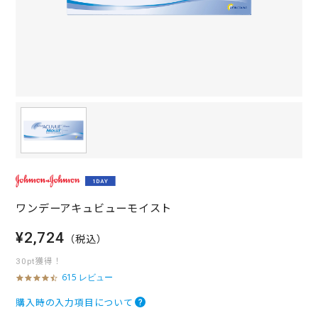
ワンデーアキュビューモイスト
¥2,724
（税込）
30pt獲得！
615 レビュー
4
.
7
購入時の入力項目について
s