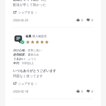
a
R
r
配送が早くて助かった
t
e
e
i
'
v
v
シェアする
n
S
i
i
g
h
2026-02-20
0
0
e
e
a
w
w
r
b
s
e
y
t
R
会員
購入確認済
会
a
e
員
t
5
v
o
i
.
i
n
n
0
付け心地:
非常に良い
e
2
g
s
使用頻度:
週末のみ
w
0
配
t
うるおい:
ふつう
b
F
送
a
年代:
50代以上
y
e
が
r
会
b
早
r
いつもありがとうございます
員
2
く
a
R
r
問題なく使ってます
o
0
て
t
e
e
n
2
助
i
'
v
v
シェアする
2
6
か
n
S
i
i
0
っ
g
h
2026-02-18
0
0
e
e
F
た
a
w
w
e
r
b
s
b
e
y
t
2