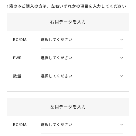
t
1箱のみご購入の方は、左右いずれかの項目を入力してください
a
r
r
右目データを入力
a
t
i
BC/DIA
n
g
PWR
数量
左目データを入力
BC/DIA