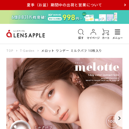
夏季（お盆）期間中の出荷と営業について
アキュビュー
メダリスト
メガネ
探す
マイページ
カート
メニュー
TOP
T-Garden
メロット ワンデー ミルクパフ 10枚入り