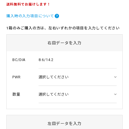
.
送料無料でお届けします！
0
s
購入時の入力項目について
t
a
r
1箱のみご購入の方は、左右いずれかの項目を入力してください
r
a
t
右目データを入力
i
n
g
8.6/14.2
BC/DIA
PWR
数量
左目データを入力