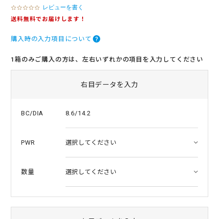
レビューを書く
0
.
送料無料でお届けします！
0
s
購入時の入力項目について
t
a
r
1箱のみご購入の方は、左右いずれかの項目を入力してください
r
a
t
右目データを入力
i
n
g
8.6/14.2
BC/DIA
PWR
数量