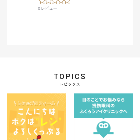
.
0 レビュー
0
s
t
a
r
r
a
t
i
n
g
TOPICS
トピックス