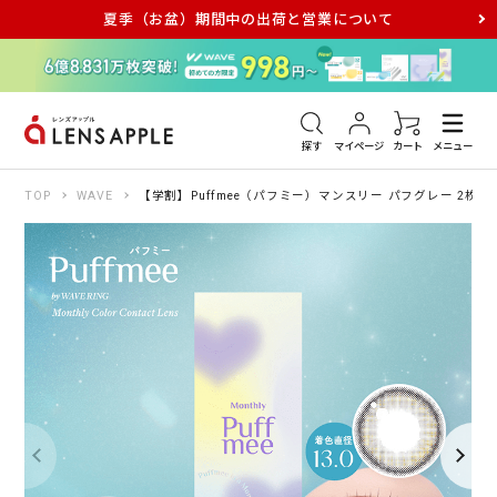
夏季（お盆）期間中の出荷と営業について
アキュビュー
メダリスト
メガネ
探す
マイページ
カート
メニュー
TOP
WAVE
【学割】Puffmee（パフミー）マンスリー パフグレー 2枚入