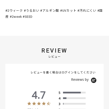
#2ウィーク #うるおい #アルギン酸 #UVカット #汚れにくい #国
産 #2week #SEED
REVIEW
レビュー
レビューを書く場合は
ログイン
をしてください
Reviews by
4.7
5
4
4
3
.