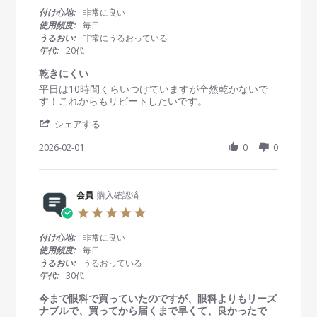
0
付け心地:
非常に良い
s
使用頻度:
毎日
t
うるおい:
非常にうるおっている
a
年代:
20代
r
r
乾きにくい
a
R
r
平日は10時間くらいつけていますが全然乾かないで
t
e
e
す！これからもリピートしたいです。
i
v
v
n
'
i
i
シェアする
g
S
e
e
h
2026-02-01
0
0
w
w
a
b
s
r
y
t
e
会
a
R
会員
購入確認済
員
t
e
o
i
5
v
n
n
.
i
1
g
0
付け心地:
非常に良い
e
F
乾
s
使用頻度:
毎日
w
e
き
t
うるおい:
うるおっている
b
b
に
a
年代:
30代
y
2
く
r
会
0
い
r
今まで眼科で買っていたのですが、眼科よりもリーズ
員
2
a
ナブルで、買ってから届くまで早くて、良かったで
o
6