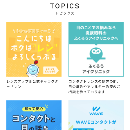
会
r
く
TOPICS
員
2
不
o
トピックス
0
可
n
2
も
1
2
な
5
く
M
と
a
い
r
う
2
感
0
じ
2
で
2
す
。
レンズアップル公式キャラクタ
コンタクトレンズの処方の他、
ー「レン」
目の痛みやアレルギー治療のご
相談を承っております