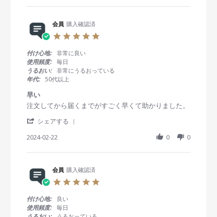
w
w
u
で
r
b
s
g
す
e
y
t
2
が
R
会員
購入確認済
会
a
0
、
e
員
t
2
5
眼
v
o
i
5
.
科
i
n
n
0
よ
付け心地:
非常に良い
e
5
g
s
り
使用頻度:
毎日
w
M
い
t
も
うるおい:
非常にうるおっている
b
a
つ
a
リ
年代:
50代以上
y
r
も
r
ー
会
2
使
r
ズ
早い
員
0
っ
a
ナ
R
r
注文してから届くまでがすごく早くて助かりました。
o
2
て
t
ブ
e
e
n
5
ま
i
ル
'
v
v
シェアする
5
す
n
で
S
i
i
M
g
、
h
2024-02-22
0
0
e
e
a
買
a
w
w
r
っ
r
b
s
2
て
e
y
t
0
か
R
会員
購入確認済
会
a
2
ら
e
員
t
5
5
届
v
o
i
.
く
i
n
n
0
付け心地:
良い
ま
e
2
g
s
使用頻度:
毎日
で
w
2
早
t
早
うるおい:
うるおっている