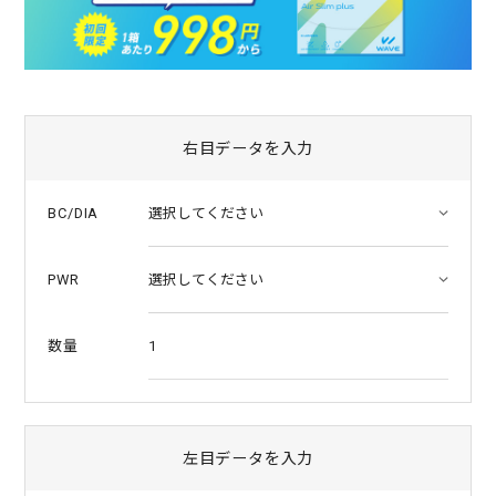
a
t
i
n
g
右目データを入力
BC/DIA
PWR
1
数量
左目データを入力