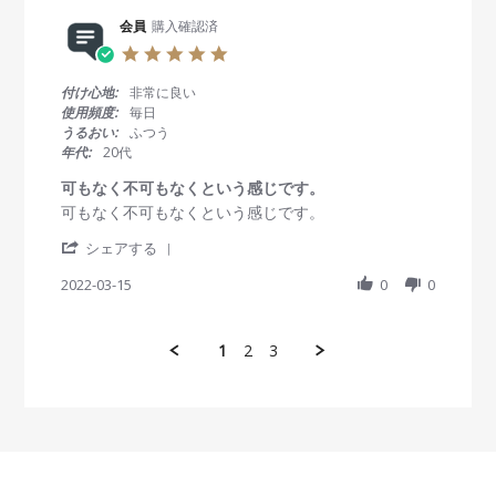
e
会
a
0
R
会員
購入確認済
員
t
2
e
o
i
2
5
v
n
n
.
i
2
g
0
付け心地:
非常に良い
e
6
2
s
使用頻度:
毎日
w
A
w
t
うるおい:
ふつう
b
u
e
a
年代:
20代
y
g
e
r
会
2
k
r
可もなく不可もなくという感じです。
員
0
p
a
R
r
可もなく不可もなくという感じです。
o
2
u
t
e
e
n
2
r
i
'
v
v
シェアする
2
e
n
S
i
i
6
g
h
2022-03-15
0
0
e
e
A
a
w
w
u
r
b
s
g
e
y
t
2
1
2
3
R
会
a
0
e
員
t
2
v
o
i
2
i
n
n
e
1
g
w
5
可
b
M
も
y
a
な