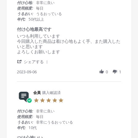
u
0
付け心地:
非常に良い
e
t
s
使用頻度:
毎日
w
個
t
うるおい:
うるおっている
b
人
a
年代:
50代以上
y
の
r
会
意
r
付け心地最高です
員
見
a
R
r
いつも利用しています
o
で
t
e
e
今回購入した商品は着け心地もよく手、また購入した
n
す
i
v
v
いと思います
1
が
n
i
i
よろしくお願いします
O
…
g
e
e
c
秋
'
w
w
シェアする
t
に
S
b
s
2
な
h
2023-09-06
0
1
y
t
0
り
a
会
a
2
ア
r
員
t
3
レ
e
o
i
ル
R
会員
購入確認済
n
n
ギ
e
6
g
5
ー
v
S
付
.
の
i
e
け
0
症
付け心地:
非常に良い
e
p
心
s
状
使用頻度:
毎日
w
2
地
t
が
うるおい:
非常にうるおっている
b
0
最
a
現
年代:
10代
y
2
高
r
れ
会
3
で
r
つけ心地いい