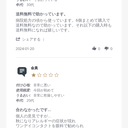
b
F
い
a
く
年代:
30代
y
e
r
て
会
b
r
送料無料で助かっています。
、
員
2
a
良
R
r
病院処方の頃から使っています。6個まとめて購入で
o
0
t
か
e
e
送料無料なので助かっています。それ以下の購入時も
n
2
i
っ
v
v
送料無料になれば嬉しいです。
2
4
n
た
i
i
2
g
で
'
e
e
シェアする
F
す
S
w
w
e
。
h
2024-01-20
0
0
b
s
b
a
y
t
2
r
会
a
0
e
員
t
2
R
会員
o
i
4
e
n
n
1
v
2
g
.
i
0
送
0
付け心地:
非常に悪い
e
J
料
s
使用頻度:
今回が初めて
w
a
無
t
うるおい:
非常に乾燥しやすい
b
n
料
a
年代:
20代
y
2
で
r
会
0
助
r
合わなかったです…
員
2
か
a
R
r
個人の意見ですが…
o
4
っ
t
e
e
秋になりアレルギーの症状が現れ
n
て
i
v
v
ワンデイコンタクトを眼科で勧められ
2
い
n