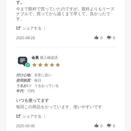
t
す。
n
i
R
r
今まで眼科で買っていたのですが、眼科よりもリーズ
1
n
e
e
ナブルで、買ってから届くまで早くて、良かったで
F
g
v
v
す。
e
i
i
b
'
e
e
シェアする
2
S
w
w
0
h
2025-08-26
0
0
b
s
2
a
y
t
6
r
会
a
e
員
t
R
会員
購入確認済
o
i
e
n
n
5
v
2
g
.
i
6
今
0
付け心地:
非常に良い
e
A
ま
s
使用頻度:
毎日
w
u
で
t
うるおい:
うるおっている
b
g
眼
a
年代:
10代
y
2
科
r
会
0
で
r
いつも使ってます
員
2
買
a
R
r
毎回この商品をかっています、使いやすいです
o
5
っ
t
e
e
n
て
i
'
v
v
シェアする
2
い
n
S
i
i
6
た
g
h
2025-03-05
0
0
e
e
A
の
a