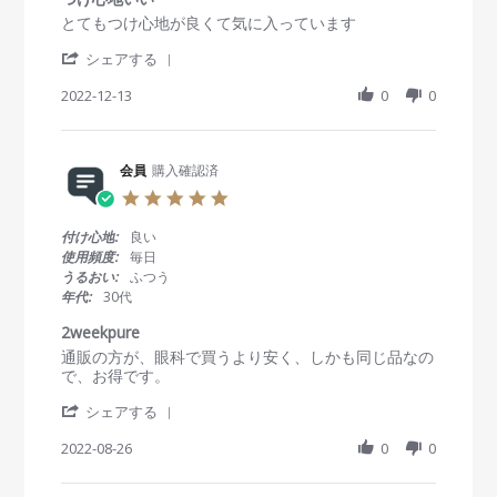
員
す
a
R
r
とてもつけ心地が良くて気に入っています
o
t
e
e
n
i
'
v
v
シェアする
6
n
S
i
i
S
g
h
2022-12-13
0
0
e
e
e
a
w
w
p
r
b
s
2
e
y
t
0
R
会員
購入確認済
会
a
2
e
員
t
3
5
v
o
i
.
i
n
n
0
付け心地:
良い
e
1
g
s
使用頻度:
毎日
w
3
つ
t
うるおい:
ふつう
b
D
け
a
年代:
30代
y
e
心
r
会
c
地
r
2weekpure
員
2
い
a
R
r
通販の方が、眼科で買うより安く、しかも同じ品なの
o
0
い
t
e
e
で、お得です。
n
2
i
v
v
1
2
n
'
i
i
シェアする
3
g
S
e
e
D
h
2022-08-26
0
0
w
w
e
a
b
s
c
r
y
t
2