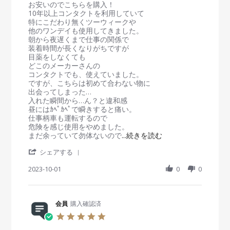
i
i
お安いのでこちらを購入！
0
ま
g
e
e
10年以上コンタクトを利用していて
J
す
w
w
特にこだわり無くツーウィークや
a
。
b
s
他のワンデイも使用してきました。
n
y
t
朝から夜遅くまで仕事の関係で
2
会
a
装着時間が長くなりがちですが
0
員
t
目薬をしなくても
2
o
i
どこのメーカーさんの
4
n
n
コンタクトでも、使えていました。
1
g
ですが、こちらは初めて合わない物に
O
合
出会ってしまった…
c
わ
入れた瞬間から…ん？と違和感
t
な
昼にはｶﾍﾟｶﾍﾟで瞬きすると痛い。
2
か
仕事柄車も運転するので
0
っ
危険を感じ使用をやめました。
2
た
R
まだ余っていて勿体ないので
...続きを読む
3
で
e
'
す
シェアする
a
S
…
d
h
2023-10-01
0
0
m
a
o
r
r
e
e
R
会員
購入確認済
a
e
b
5
v
o
.
i