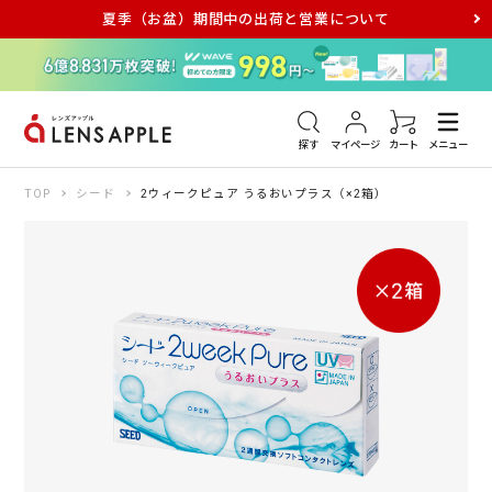
夏季（お盆）期間中の出荷と営業について
アキュビュー
メダリスト
メガネ
探す
マイページ
カート
メニュー
TOP
シード
2ウィークピュア うるおいプラス（×2箱）