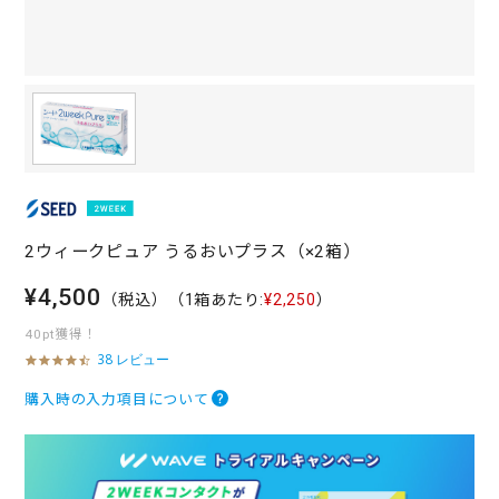
2ウィークピュア うるおいプラス（×2箱）
¥4,500
（税込）
（1箱あたり:
¥2,250
）
40pt獲得！
38 レビュー
4
.
7
購入時の入力項目について
s
t
a
r
r