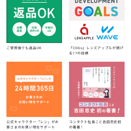
ご使用後でも返品OK
『CDGs』レンズアップルが掲げ
る17の目標
公式キャラクター「レン」がお
コンタクト社長こと吉田忠史初
客さまのお買い物をサポート
の著書！