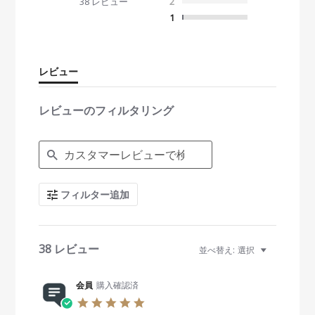
38 レビュー
2
7
s
1
t
a
r
r
レビュー
a
t
i
レビューのフィルタリング
n
g
S
e
a
r
c
フィルター追加
h
R
e
v
i
38 レビュー
並べ替え:
選択
e
w
s
会員
購入確認済
5
.