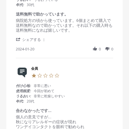
b
F
い
a
く
年代:
30代
y
e
r
て
会
b
r
送料無料で助かっています。
、
員
2
a
良
R
r
病院処方の頃から使っています。6個まとめて購入で
o
0
t
か
e
e
送料無料なので助かっています。それ以下の購入時も
n
2
i
っ
v
v
送料無料になれば嬉しいです。
2
4
n
た
i
i
2
g
で
'
e
e
シェアする
F
す
S
w
w
e
。
h
2024-01-20
0
0
b
s
b
a
y
t
2
r
会
a
0
e
員
t
2
R
会員
o
i
4
e
n
n
1
v
2
g
.
i
0
送
0
付け心地:
非常に悪い
e
J
料
s
使用頻度:
今回が初めて
w
a
無
t
うるおい:
非常に乾燥しやすい
b
n
料
a
年代:
20代
y
2
で
r
会
0
助
r
合わなかったです…
員
2
か
a
R
r
個人の意見ですが…
o
4
っ
t
e
e
秋になりアレルギーの症状が現れ
n
て
i
v
v
ワンデイコンタクトを眼科で勧められ
2
い
n