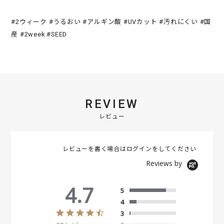
#2ウィーク #うるおい #アルギン酸 #UVカット #汚れにくい #国
産 #2week #SEED
REVIEW
レビュー
レビューを書く場合は
ログイン
をしてください
Reviews by
4.7
5
4
4
3
.