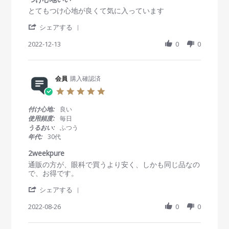
員
す
a
R
r
とてもつけ心地が良くて気に入っています
o
t
e
e
n
i
'
v
v
シェアする
6
n
S
i
i
S
g
h
2022-12-13
0
0
e
e
e
a
w
w
p
r
b
s
2
e
y
t
0
R
会員
購入確認済
会
a
2
e
員
t
3
5
v
o
i
.
i
n
n
0
付け心地:
良い
e
1
g
s
使用頻度:
毎日
w
3
つ
t
うるおい:
ふつう
b
D
け
a
年代:
30代
y
e
心
r
会
c
地
r
2weekpure
員
2
い
a
R
r
通販の方が、眼科で買うより安く、しかも同じ品なの
o
0
い
t
e
e
で、お得です。
n
2
i
v
v
1
2
n
'
i
i
シェアする
3
g
S
e
e
D
h
2022-08-26
0
0
w
w
e
a
b
s
c
r
y
t
2