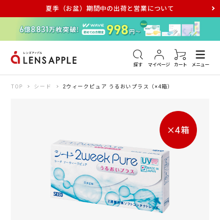
夏季（お盆）期間中の出荷と営業について
アキュビュー
メダリスト
メガネ
探す
マイページ
カート
メニュー
TOP
シード
2ウィークピュア うるおいプラス（×4箱）