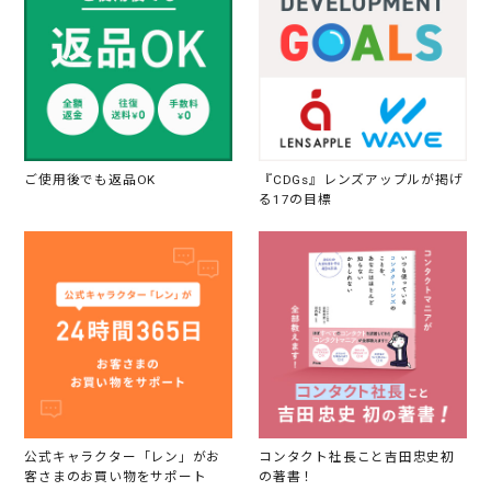
ご使用後でも返品OK
『CDGs』レンズアップルが掲げ
る17の目標
公式キャラクター「レン」がお
コンタクト社長こと吉田忠史初
客さまのお買い物をサポート
の著書！