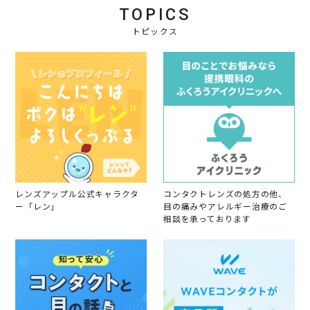
会
r
く
TOPICS
員
2
不
o
トピックス
0
可
n
2
も
1
2
な
5
く
M
と
a
い
r
う
2
感
0
じ
2
で
2
す
。
レンズアップル公式キャラクタ
コンタクトレンズの処方の他、
ー「レン」
目の痛みやアレルギー治療のご
相談を承っております