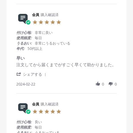
w
w
u
で
r
b
s
g
す
e
y
t
2
が
R
会員
購入確認済
会
a
0
、
e
員
t
2
5
眼
v
o
i
5
.
科
i
n
n
0
よ
付け心地:
非常に良い
e
5
g
s
り
使用頻度:
毎日
w
M
い
t
も
うるおい:
非常にうるおっている
b
a
つ
a
リ
年代:
50代以上
y
r
も
r
ー
会
2
使
r
ズ
早い
員
0
っ
a
ナ
R
r
注文してから届くまでがすごく早くて助かりました。
o
2
て
t
ブ
e
e
n
5
ま
i
ル
'
v
v
シェアする
5
す
n
で
S
i
i
M
g
、
h
2024-02-22
0
0
e
e
a
買
a
w
w
r
っ
r
b
s
2
て
e
y
t
0
か
R
会員
購入確認済
会
a
2
ら
e
員
t
5
5
届
v
o
i
.
く
i
n
n
0
付け心地:
良い
ま
e
2
g
s
使用頻度:
毎日
で
w
2
早
t
早
うるおい:
うるおっている