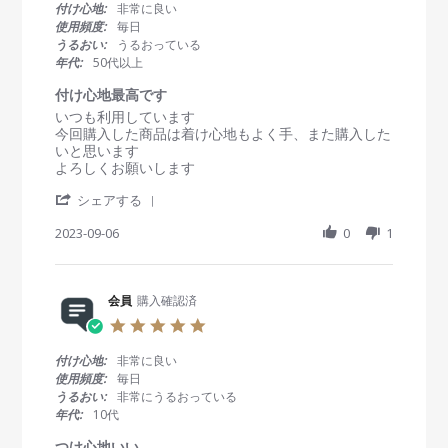
u
0
付け心地:
非常に良い
e
t
s
使用頻度:
毎日
w
個
t
うるおい:
うるおっている
b
人
a
年代:
50代以上
y
の
r
会
意
r
付け心地最高です
員
見
a
R
r
いつも利用しています
o
で
t
e
e
今回購入した商品は着け心地もよく手、また購入した
n
す
i
v
v
いと思います
1
が
n
i
i
よろしくお願いします
O
…
g
e
e
c
秋
'
w
w
シェアする
t
に
S
b
s
2
な
h
2023-09-06
0
1
y
t
0
り
a
会
a
2
ア
r
員
t
3
レ
e
o
i
ル
R
会員
購入確認済
n
n
ギ
e
6
g
5
ー
v
S
付
.
の
i
e
け
0
症
付け心地:
非常に良い
e
p
心
s
状
使用頻度:
毎日
w
2
地
t
が
うるおい:
非常にうるおっている
b
0
最
a
現
年代:
10代
y
2
高
r
れ
会
3
で
r
つけ心地いい