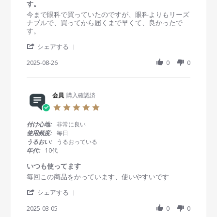
t
す。
n
i
R
r
今まで眼科で買っていたのですが、眼科よりもリーズ
1
n
e
e
ナブルで、買ってから届くまで早くて、良かったで
F
g
v
v
す。
e
i
i
b
'
e
e
シェアする
2
S
w
w
0
h
2025-08-26
0
0
b
s
2
a
y
t
6
r
会
a
e
員
t
R
会員
購入確認済
o
i
e
n
n
5
v
2
g
.
i
6
今
0
付け心地:
非常に良い
e
A
ま
s
使用頻度:
毎日
w
u
で
t
うるおい:
うるおっている
b
g
眼
a
年代:
10代
y
2
科
r
会
0
で
r
いつも使ってます
員
2
買
a
R
r
毎回この商品をかっています、使いやすいです
o
5
っ
t
e
e
n
て
i
'
v
v
シェアする
2
い
n
S
i
i
6
た
g
h
2025-03-05
0
0
e
e
A
の
a