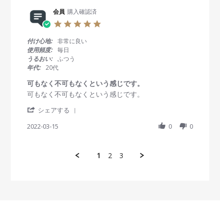
e
会
a
0
R
会員
購入確認済
員
t
2
e
o
i
2
5
v
n
n
.
i
2
g
0
付け心地:
非常に良い
e
6
2
s
使用頻度:
毎日
w
A
w
t
うるおい:
ふつう
b
u
e
a
年代:
20代
y
g
e
r
会
2
k
r
可もなく不可もなくという感じです。
員
0
p
a
R
r
可もなく不可もなくという感じです。
o
2
u
t
e
e
n
2
r
i
'
v
v
シェアする
2
e
n
S
i
i
6
g
h
2022-03-15
0
0
e
e
A
a
w
w
u
r
b
s
g
e
y
t
2
1
2
3
R
会
a
0
e
員
t
2
v
o
i
2
i
n
n
e
1
g
w
5
可
b
M
も
y
a
な