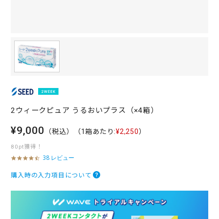
2ウィークピュア うるおいプラス（×4箱）
¥9,000
（税込）
（1箱あたり:
¥2,250
）
80pt獲得！
38 レビュー
4
.
7
購入時の入力項目について
s
t
a
r
r