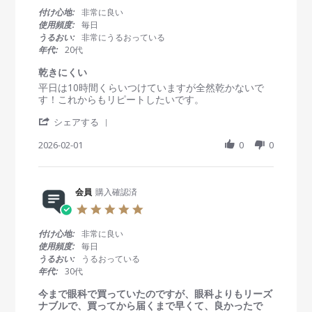
0
付け心地:
非常に良い
s
使用頻度:
毎日
t
うるおい:
非常にうるおっている
a
年代:
20代
r
r
乾きにくい
a
R
r
平日は10時間くらいつけていますが全然乾かないで
t
e
e
す！これからもリピートしたいです。
i
v
v
n
'
i
i
シェアする
g
S
e
e
h
2026-02-01
0
0
w
w
a
b
s
r
y
t
e
会
a
R
会員
購入確認済
員
t
e
o
i
5
v
n
n
.
i
1
g
0
付け心地:
非常に良い
e
F
乾
s
使用頻度:
毎日
w
e
き
t
うるおい:
うるおっている
b
b
に
a
年代:
30代
y
2
く
r
会
0
い
r
今まで眼科で買っていたのですが、眼科よりもリーズ
員
2
a
ナブルで、買ってから届くまで早くて、良かったで
o
6