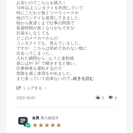
i
i
お安いのでこちらを購入！
0
ま
g
e
e
10年以上コンタクトを利用していて
J
す
w
w
特にこだわり無くツーウィークや
a
。
b
s
他のワンデイも使用してきました。
n
y
t
朝から夜遅くまで仕事の関係で
2
会
a
装着時間が長くなりがちですが
0
員
t
目薬をしなくても
2
o
i
どこのメーカーさんの
4
n
n
コンタクトでも、使えていました。
1
g
ですが、こちらは初めて合わない物に
O
合
出会ってしまった…
c
わ
入れた瞬間から…ん？と違和感
t
な
昼にはｶﾍﾟｶﾍﾟで瞬きすると痛い。
2
か
仕事柄車も運転するので
0
っ
危険を感じ使用をやめました。
2
た
R
まだ余っていて勿体ないので
...続きを読む
3
で
e
'
す
シェアする
a
S
…
d
h
2023-10-01
0
0
m
a
o
r
r
e
e
R
会員
購入確認済
a
e
b
5
v
o
.
i