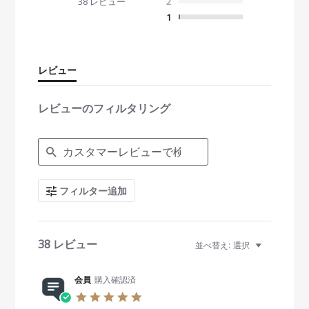
38 レビュー
2
7
s
1
t
a
r
r
レビュー
a
t
i
レビューのフィルタリング
n
g
S
e
a
r
c
フィルター追加
h
R
e
v
i
38 レビュー
並べ替え:
選択
e
w
s
会員
購入確認済
5
.