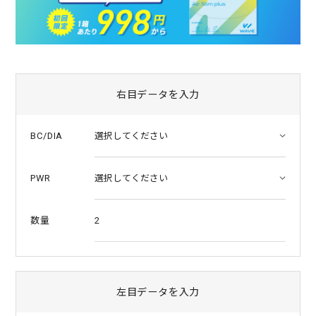
a
t
i
n
g
右目データを入力
BC/DIA
PWR
2
数量
左目データを入力