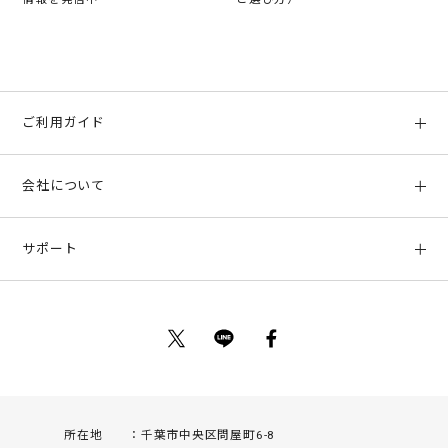
ご利用ガイド
初めての方へ
会社について
ご利用ガイド
会社概要
お支払い方法、配送について
サポート
店舗情報
返品について
お客様サポート
特定商取引法に基づく表示
ポイントについて
お問い合わせ
プライバシーポリシー
サイトマップ
ご利用規約
所在地
千葉市中央区問屋町6-8