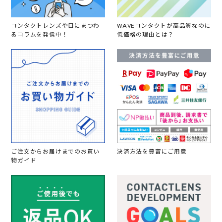
愛
用
し
コンタクトレンズや目にまつわ
WAVEコンタクトが高品質なのに
た
るコラムを発信中！
低価格の理由とは？
い
で
す
。
自
然
に
見
え
る
の
で
校
則
ご注文からお届けまでのお買い
決済方法を豊富にご用意
厳
物ガイド
し
い
学
校
に
つ
け