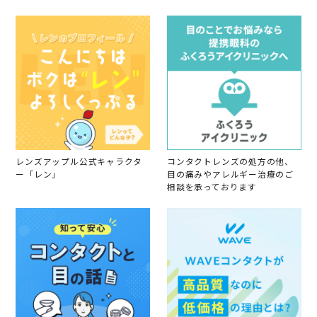
y
0
分
会
1
の
員
9
目
o
に
n
合
2
っ
3
て
O
、
c
つ
t
け
2
て
0
み
1
た
9
ら
レンズアップル公式キャラクタ
コンタクトレンズの処方の他、
と
ー「レン」
目の痛みやアレルギー治療のご
っ
相談を承っております
て
も
可
愛
か
っ
た
の
で
ま
た