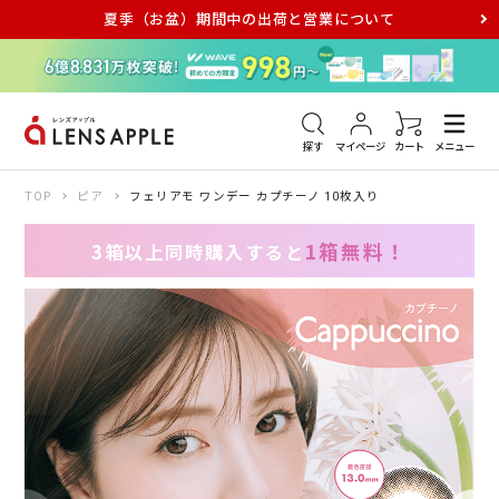
夏季（お盆）期間中の出荷と営業について
アキュビュー
メダリスト
メガネ
探す
マイページ
カート
メニュー
TOP
ピア
フェリアモ ワンデー カプチーノ 10枚入り
1箱無料！
3箱以上同時購入すると