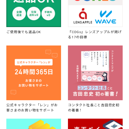
て
行
っ
た
り
し
て
ご使用後でも返品OK
『CDGs』レンズアップルが掲げ
も
る17の目標
大
丈
夫
な
公式キャラクター「レン」がお
コンタクト社長こと吉田忠史初
客さまのお買い物をサポート
の著書！