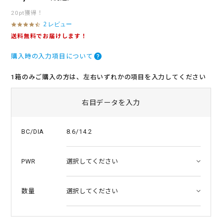
20pt獲得！
2 レビュー
4
.
送料無料でお届けします！
5
s
購入時の入力項目について
t
a
r
1箱のみご購入の方は、左右いずれかの項目を入力してください
r
a
t
右目データを入力
i
n
g
8.6/14.2
BC/DIA
PWR
数量