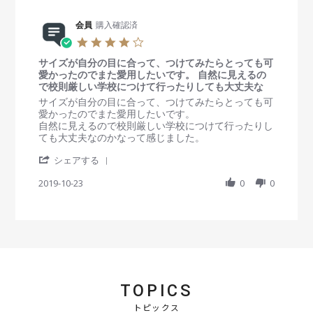
r
i
y
t
e
n
会
a
R
会員
購入確認済
g
員
t
e
o
i
4
v
n
n
.
i
1
g
サイズが自分の目に合って、つけてみたらとっても可
0
e
9
可
愛かったのでまた愛用したいです。 自然に見えるの
s
w
J
愛
で校則厳しい学校につけて行ったりしても大丈夫な
t
b
a
く
a
R
r
サイズが自分の目に合って、つけてみたらとっても可
y
n
て
r
e
e
愛かったのでまた愛用したいです。
会
2
お
r
v
v
自然に見えるので校則厳しい学校につけて行ったりし
員
0
気
a
i
i
ても大丈夫なのかなって感じました。
o
2
に
t
e
e
n
1
入
'
i
w
w
シェアする
1
り
S
n
b
s
9
で
h
2019-10-23
g
0
0
y
t
J
す
a
会
a
a
r
員
t
n
e
o
i
2
R
n
n
0
e
2
g
2
v
3
サ
1
i
O
イ
e
c
ズ
TOPICS
w
t
が
b
2
自
トピックス