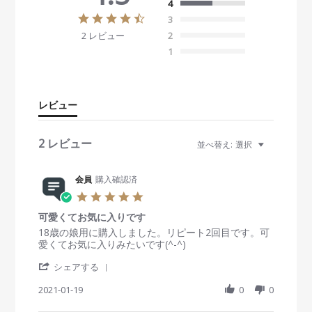
4
4
3
.
2 レビュー
2
5
s
1
t
a
r
r
レビュー
a
t
i
2 レビュー
並べ替え:
選択
n
g
会員
購入確認済
5
.
可愛くてお気に入りです
0
s
R
r
18歳の娘用に購入しました。リピート2回目です。可
t
e
e
愛くてお気に入りみたいです(^-^)
a
v
v
'
r
i
i
シェアする
S
r
e
e
h
2021-01-19
a
0
0
w
w
a
t
b
s