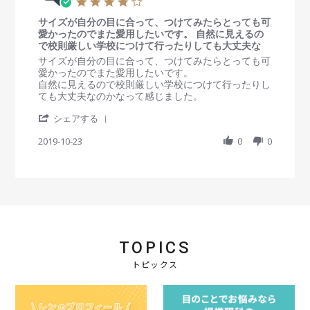
4
v
n
n
.
i
1
g
サイズが自分の目に合って、つけてみたらとっても可
0
e
9
可
愛かったのでまた愛用したいです。 自然に見えるの
s
w
J
愛
で校則厳しい学校につけて行ったりしても大丈夫な
t
b
a
く
a
R
r
サイズが自分の目に合って、つけてみたらとっても可
y
n
て
r
e
e
愛かったのでまた愛用したいです。
会
2
お
r
v
v
自然に見えるので校則厳しい学校につけて行ったりし
員
0
気
a
i
i
ても大丈夫なのかなって感じました。
o
2
に
t
e
e
n
1
入
'
i
w
w
シェアする
1
り
S
n
b
s
9
で
h
2019-10-23
g
0
0
y
t
J
す
a
会
a
a
r
員
t
n
e
o
i
2
R
n
n
0
e
2
g
2
v
3
サ
1
i
O
イ
e
c
ズ
TOPICS
w
t
が
b
2
自
トピックス
y
0
分
会
1
の
員
9
目
o
に