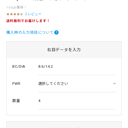
160pt獲得！
2 レビュー
4
.
送料無料でお届けします！
5
s
購入時の入力項目について
t
a
r
r
右目データを入力
a
t
i
8.6/14.2
BC/DIA
n
g
PWR
4
数量