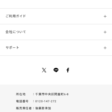
ご利用ガイド
初めての方へ
会社について
ご利用ガイド
会社概要
お支払い方法、配送について
サポート
店舗情報
返品について
お客様サポート
特定商取引法に基づく表示
ポイントについて
お問い合わせ
プライバシーポリシー
サイトマップ
ご利用規約
所在地
千葉市中央区問屋町6-8
電話番号
0120-147-272
販売責任者
後藤恵律加