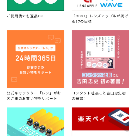
た
り
し
て
ご使用後でも返品OK
『CDGs』レンズアップルが掲げ
も
る17の目標
大
丈
夫
な
公式キャラクター「レン」がお
コンタクト社長こと吉田忠史初
客さまのお買い物をサポート
の著書！