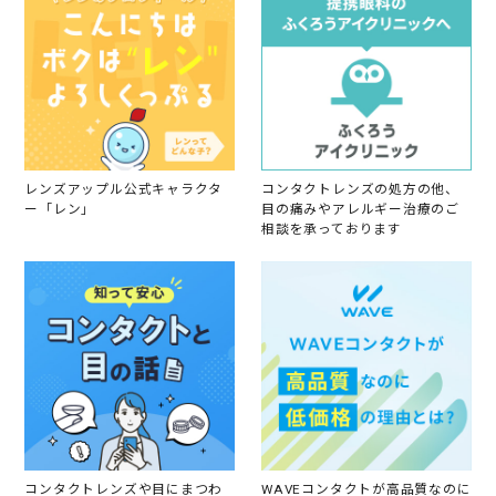
n
合
2
っ
3
て
O
、
c
つ
t
け
2
て
0
み
1
た
9
ら
レンズアップル公式キャラクタ
コンタクトレンズの処方の他、
と
ー「レン」
目の痛みやアレルギー治療のご
っ
相談を承っております
て
も
可
愛
か
っ
た
の
で
ま
た
愛
用
し
コンタクトレンズや目にまつわ
WAVEコンタクトが高品質なのに