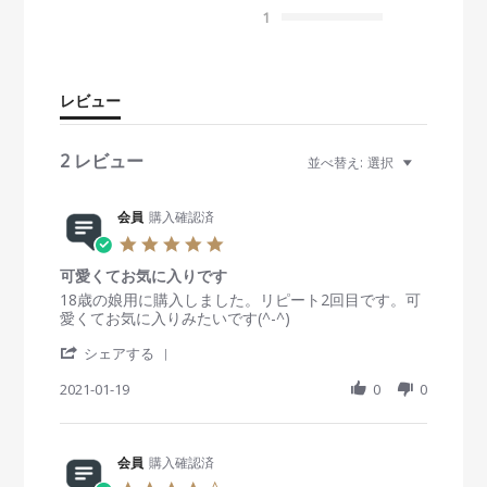
s
1
t
a
r
r
レビュー
a
t
i
2 レビュー
並べ替え:
選択
n
g
会員
購入確認済
5
.
可愛くてお気に入りです
0
s
R
r
18歳の娘用に購入しました。リピート2回目です。可
t
e
e
愛くてお気に入りみたいです(^-^)
a
v
v
'
r
i
i
シェアする
S
r
e
e
h
2021-01-19
a
0
0
w
w
a
t
b
s
r
i
y
t
e
n
会
a
R
会員
購入確認済
g
員
t
e
o
i