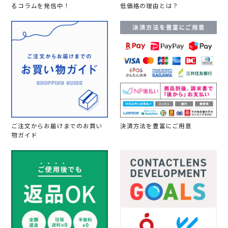
た
るコラムを発信中！
低価格の理由とは？
い
で
す
。
自
然
に
見
え
る
の
で
校
則
ご注文からお届けまでのお買い
決済方法を豊富にご用意
厳
物ガイド
し
い
学
校
に
つ
け
て
行
っ