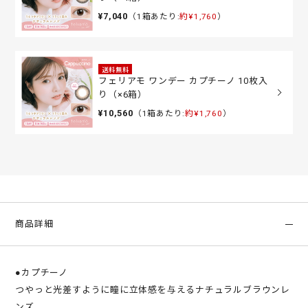
¥7,040
（1箱あたり:
約¥1,760
）
送料無料
フェリアモ ワンデー カプチーノ 10枚入
り（×6箱）
¥10,560
（1箱あたり:
約¥1,760
）
商品詳細
●カプチーノ
つやっと光差すように瞳に立体感を与えるナチュラルブラウンレ
ンズ。