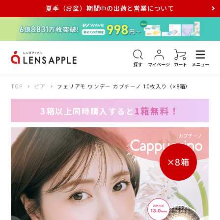
夏季（お盆）期間中の出荷と営業について
アキュビュー
メダリスト
メガネ
探す
マイページ
カート
メニュー
TOP
ピア
フェリアモ ワンデー カプチーノ 10枚入り（×8箱）
1箱無料！
3箱以上同時購入すると