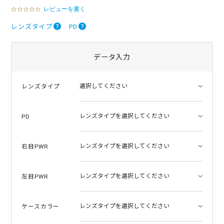
レビューを書く
0
.
0
レンズタイプ
PD
s
t
a
データ入力
r
r
a
t
レンズタイプ
i
n
g
PD
右目PWR
左目PWR
ケースカラー