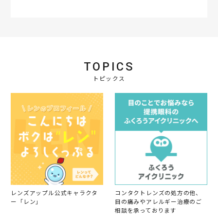
r
a
t
i
n
g
TOPICS
トピックス
レンズアップル公式キャラクタ
コンタクトレンズの処方の他、
ー「レン」
目の痛みやアレルギー治療のご
相談を承っております