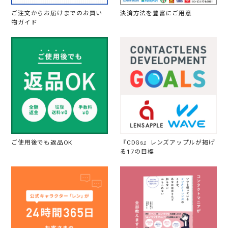
ご注文からお届けまでのお買い
決済方法を豊富にご用意
物ガイド
ご使用後でも返品OK
『CDGs』レンズアップルが掲げ
る17の目標