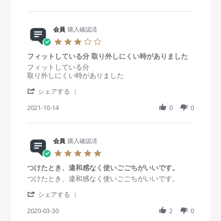
o
a
t
b
s
n
r
i
y
t
1
e
n
会
a
1
R
会員
購入確認済
g
員
t
D
e
o
i
3
e
v
n
n
.
c
i
2
g
フィットしている分 取り外しにくい時がありました
0
2
e
5
使
s
R
r
フィットしている分
0
w
O
用
t
e
e
取り外しにくい時がありました
2
b
c
し
a
v
v
2
y
t
て
'
r
i
i
シェアする
会
2
み
S
r
e
e
員
0
て
h
2021-10-14
a
0
0
w
w
o
2
a
t
b
s
n
1
r
i
y
t
2
e
n
会
a
5
R
会員
購入確認済
g
員
t
O
e
o
i
5
c
v
n
n
.
t
i
1
g
つけたとき、違和感なく使いごごちがいいです。
0
2
e
4
フ
s
R
r
つけたとき、違和感なく使いごごちがいいです。
0
w
O
ィ
t
e
e
2
b
c
ッ
'
a
v
v
シェアする
1
y
t
ト
S
r
i
i
会
2
し
h
2020-03-30
r
2
0
e
e
員
0
て
a
a
w
w