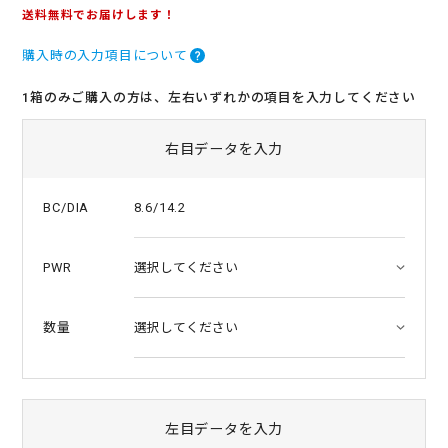
.
送料無料でお届けします！
0
s
購入時の入力項目について
t
a
r
1箱のみご購入の方は、左右いずれかの項目を入力してください
r
a
t
右目データを入力
i
n
g
8.6/14.2
BC/DIA
PWR
数量
左目データを入力