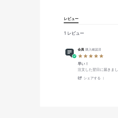
レビュー
1 レビュー
会員
購入確認済
5
.
早い！
0
s
R
r
注文した翌日に届きま
t
e
e
'
a
v
v
シェアする
S
r
i
i
h
r
e
e
a
a
w
w
r
t
b
s
e
i
y
t
R
n
会
a
e
g
員
t
v
o
i
i