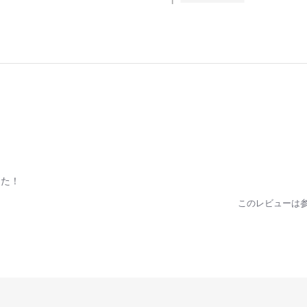
1
s
t
a
r
r
a
t
i
n
g
した！
このレビューは