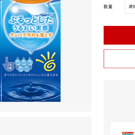
t
数量
a
r
r
a
t
i
n
g