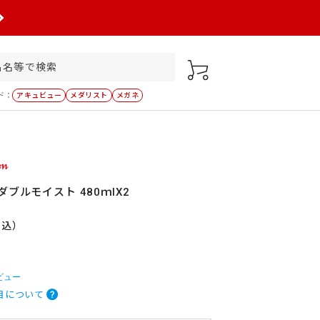
ド：
アキュビュー
メダリスト
メガネ
ブルモイスト 480ｍlX2
税込）
ビュー
目について