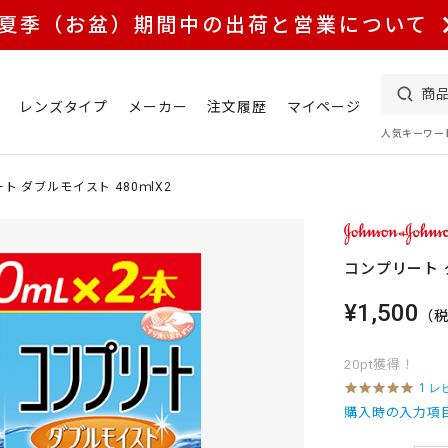
夏季（お盆）期間中の出荷と営業について
レンズタイプ
メーカー
注文履歴
マイページ
人気キーワー
ト ダブルモイスト 480ｍlX2
コンプリート ダ
¥1,500
（
20pt獲得！
5
1 レ
.
購入時の入力項
0
s