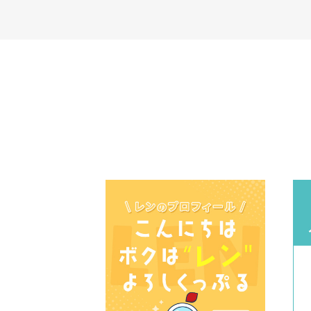
n
n
e
2
g
w
2
早
b
J
い
y
u
！
会
l
員
2
o
0
n
2
2
0
2
J
u
l
2
0
2
0