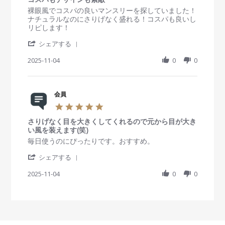
0
5
し
e
2
ン
s
R
r
裸眼風でコスパの良いマンスリーを探していました！
た
w
0
バ
t
e
e
ナチュラルなのにさりげなく盛れる！コスパも良いし
が
b
2
レ
a
v
v
リピします！
、
y
5
し
r
i
i
使
会
な
'
r
e
e
シェアする
い
員
く
S
a
w
w
心
o
て
h
2025-11-04
t
0
0
b
s
地
n
良
a
i
y
t
が
5
い
r
n
会
a
良
N
！
e
g
員
t
い
o
R
会員
o
i
の
v
e
n
n
5
で
2
v
4
g
.
ま
0
i
N
コ
さりげなく目を大きくしてくれるので元から目が大き
0
た
2
e
o
ス
い風を装えます(笑)
s
購
5
w
v
パ
t
R
r
毎日使うのにぴったりです。おすすめ。
入
b
2
も
a
e
e
し
y
0
デ
'
r
v
v
シェアする
た
会
2
ザ
S
r
i
i
い
員
5
イ
h
2025-11-04
a
0
0
e
e
と
o
ン
a
t
w
w
思
n
も
r
i
b
s
い
4
素
e
n
y
t
ま
N
敵
R
g
会
a
す
o
e
員
t
！
v
v