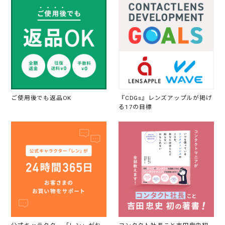
ご使用後でも返品OK
『CDGs』レンズアップルが掲げ
る17の目標