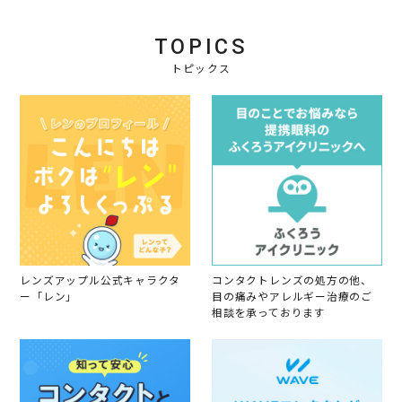
o
i
2
i
n
n
0
e
4
g
2
TOPICS
w
N
さ
5
b
o
り
トピックス
y
v
げ
会
2
な
員
0
く
o
2
目
n
5
を
4
大
N
き
o
く
v
し
2
て
0
く
2
れ
5
る
の
レンズアップル公式キャラクタ
コンタクトレンズの処方の他、
で
ー「レン」
目の痛みやアレルギー治療のご
元
相談を承っております
か
ら
目
が
大
き