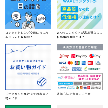
い
風
を
装
え
ま
す
(
コンタクトレンズや目にまつわ
WAVEコンタクトが高品質なのに
笑
るコラムを発信中！
低価格の理由とは？
)
ご注文からお届けまでのお買い
決済方法を豊富にご用意
物ガイド