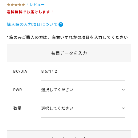
4 レビュー
4
.
送料無料でお届けします！
8
s
購入時の入力項目について
t
a
r
1箱のみご購入の方は、左右いずれかの項目を入力してください
r
a
t
右目データを入力
i
n
g
8.6/14.2
BC/DIA
PWR
数量