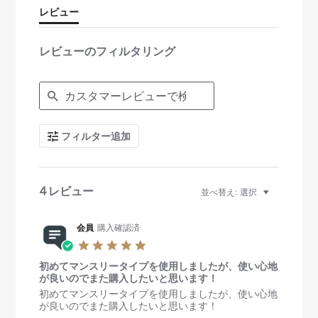
r
レビュー
a
t
i
レビューのフィルタリング
n
g
S
e
a
r
c
フィルター追加
h
R
e
v
i
4 レビュー
並べ替え:
選択
e
w
s
会員
購入確認済
5
.
初めてマンスリータイプを使用しましたが、使い心地
0
が良いのでまた購入したいと思います！
s
t
R
r
初めてマンスリータイプを使用しましたが、使い心地
a
e
e
が良いのでまた購入したいと思います！
r
v
v