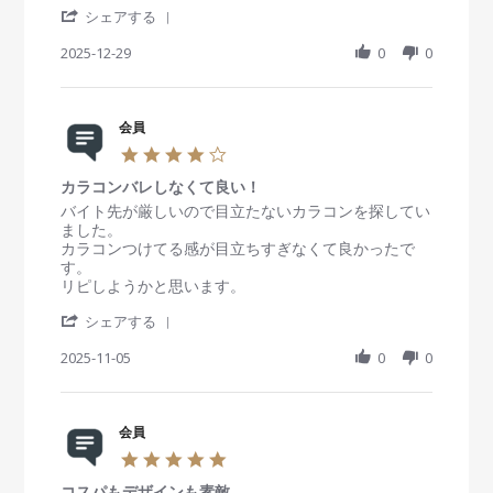
'
r
i
i
シェアする
S
a
e
e
h
2025-12-29
t
0
0
w
w
a
i
b
s
r
n
y
t
e
g
会
a
R
会員
員
t
e
o
i
4
v
n
n
.
i
2
g
カラコンバレしなくて良い！
0
e
9
初
s
R
r
バイト先が厳しいので目立たないカラコンを探してい
w
D
め
t
e
e
ました。
b
e
て
a
v
v
カラコンつけてる感が目立ちすぎなくて良かったで
y
c
マ
r
i
i
す。
会
2
ン
r
e
e
リピしようかと思います。
員
0
ス
a
w
w
o
2
リ
'
t
b
s
シェアする
n
5
ー
S
i
y
t
2
タ
h
2025-11-05
n
0
0
会
a
9
イ
a
g
員
t
D
プ
r
o
i
e
を
e
n
n
c
使
R
会員
5
g
2
用
e
N
カ
5
0
し
v
o
ラ
.
2
ま
i
v
コ
コスパもデザインも素敵