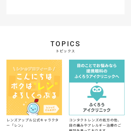
r
r
a
t
i
n
g
TOPICS
トピックス
レンズアップル公式キャラクタ
コンタクトレンズの処方の他、
ー「レン」
目の痛みやアレルギー治療のご
相談を承っております