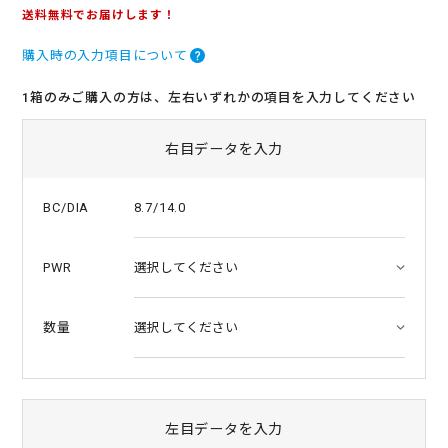
.
送料無料でお届けします！
0
s
購入時の入力項目について
t
a
r
1箱のみご購入の方は、左右いずれかの項目を入力してください
r
a
t
右目データを入力
i
n
g
8.7/14.0
BC/DIA
PWR
数量
左目データを入力