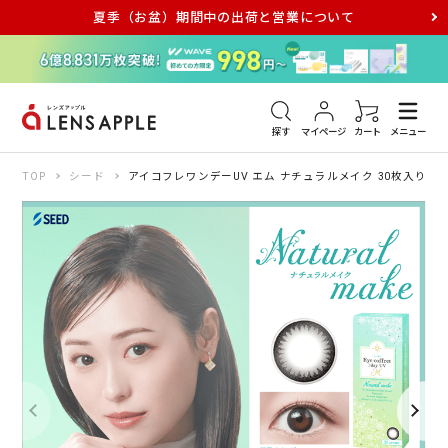
夏季（お盆）期間中の出荷と営業について
アキュビュー
メダリスト
メガネ
探す
マイページ
カート
メニュー
TOP
シード
アイコフレワンデーUV エム ナチュラルメイク 30枚入り