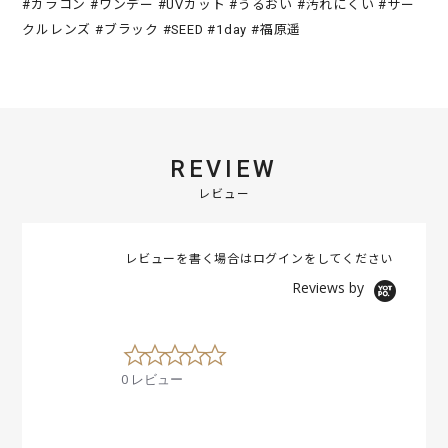
#カラコン #ワンデー #UVカット #うるおい #汚れにくい #サー
クルレンズ #ブラック #SEED #1day #福原遥
REVIEW
レビュー
レビューを書く場合は
ログイン
をしてください
Reviews by
0
.
0 レビュー
0
s
t
a