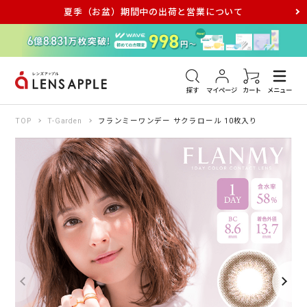
夏季（お盆）期間中の出荷と営業について
アキュビュー
メダリスト
メガネ
探す
マイページ
カート
メニュー
TOP
T-Garden
フランミーワンデー サクラロール 10枚入り