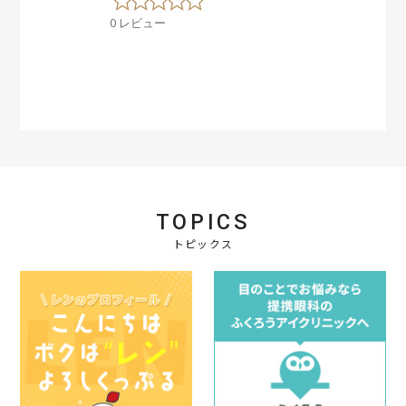
.
0 レビュー
0
s
t
a
r
r
a
t
i
n
g
TOPICS
トピックス