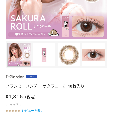
フランミーワンデー サクラロール 10枚入り
¥1,815
（税込）
20pt獲得！
レビューを書く
0