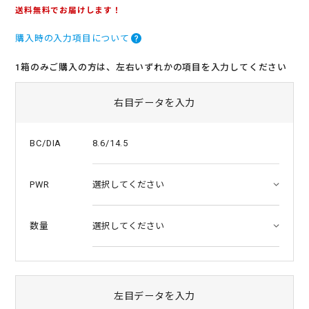
.
送料無料でお届けします！
0
s
購入時の入力項目について
t
a
r
1箱のみご購入の方は、左右いずれかの項目を入力してください
r
a
t
右目データを入力
i
n
g
8.6/14.5
BC/DIA
PWR
数量
左目データを入力