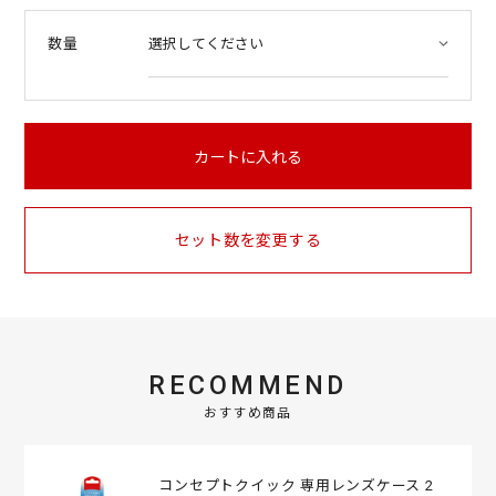
t
a
数量
r
r
a
t
i
n
カートに入れる
g
セット数を変更する
RECOMMEND
おすすめ商品
コンセプトクイック 専用レンズケース 2