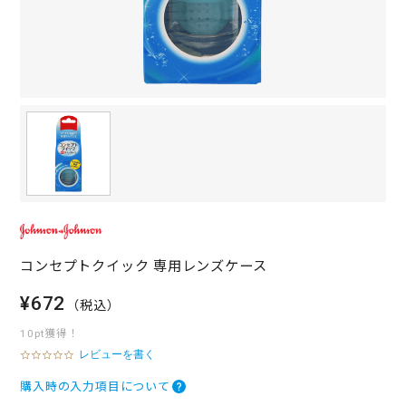
コンセプトクイック 専用レンズケース
¥672
（税込）
10pt獲得！
レビューを書く
0
.
0
購入時の入力項目について
s