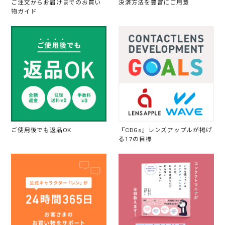
ご注文からお届けまでのお買い
決済方法を豊富にご用意
物ガイド
ご使用後でも返品OK
『CDGs』レンズアップルが掲げ
る17の目標