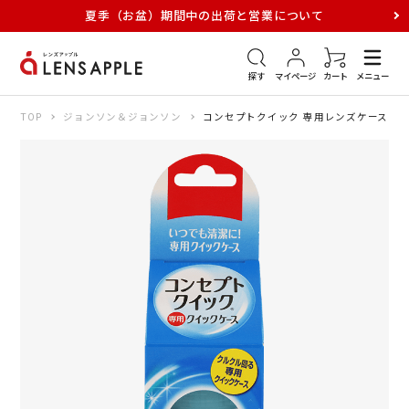
夏季（お盆）期間中の出荷と営業について
アキュビュー
メダリスト
メガネ
探す
マイページ
カート
メニュー
TOP
ジョンソン＆ジョンソン
コンセプトクイック 専用レンズケース