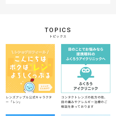
a
t
i
n
g
TOPICS
トピックス
レンズアップル公式キャラクタ
コンタクトレンズの処方の他、
ー「レン」
目の痛みやアレルギー治療のご
相談を承っております