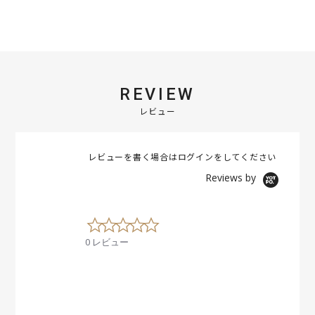
REVIEW
レビュー
レビューを書く場合は
ログイン
をしてください
Reviews by
0
.
0 レビュー
0
s
t
a
r
r