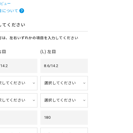
レビュー
目について
してください
方は、左右いずれかの項目を入力してください
 右目
(L) 左目
/14.2
8.6/14.2
180