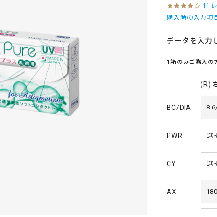
4
11 
.
購入時の入力項
0
s
t
データを入力
a
r
1箱のみご購入の
r
a
t
(R)
i
n
g
BC/DIA
8.6
PWR
CY
AX
180