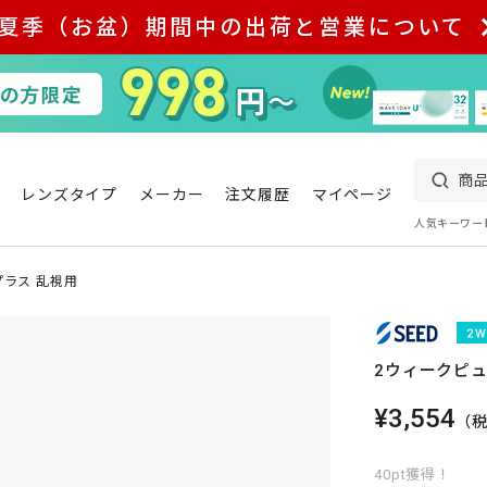
夏季（お盆）期間中の出荷と営業について
レンズタイプ
メーカー
注文履歴
マイページ
人気キーワー
プラス 乱視用
2ウィークピュ
¥3,554
（
40pt獲得！