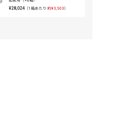
乱視用（×8箱）
¥28,024
（1箱あたり:
約¥3,503
）