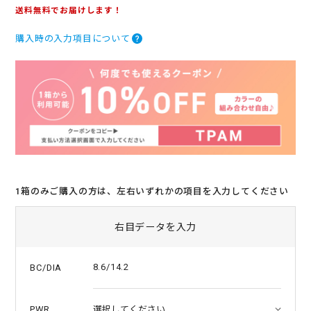
.
送料無料でお届けします！
0
s
購入時の入力項目について
t
a
r
r
a
t
i
n
g
1箱のみご購入の方は、左右いずれかの項目を入力してください
右目データを入力
8.6/14.2
BC/DIA
PWR