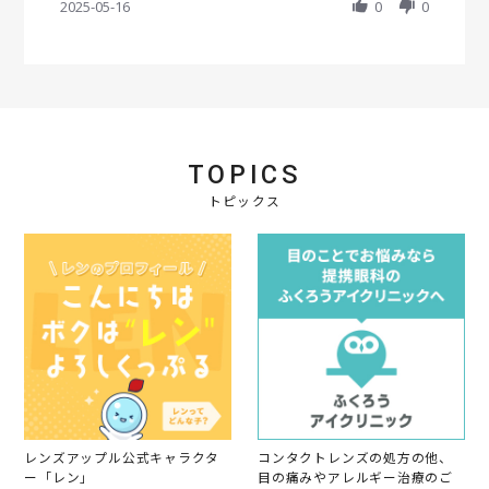
h
2025-05-16
t
0
0
b
s
a
i
y
t
r
n
会
a
e
g
員
t
R
o
i
e
n
n
v
1
g
i
6
乱
e
M
視
TOPICS
w
a
用
b
y
買
トピックス
y
2
い
会
0
ま
員
2
し
o
5
た
n
1
6
M
a
y
2
0
2
5
レンズアップル公式キャラクタ
コンタクトレンズの処方の他、
ー「レン」
目の痛みやアレルギー治療のご