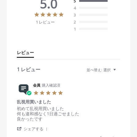
5.0
5
4
5
3
.
1 レビュー
2
0
s
1
t
a
r
r
レビュー
a
t
i
1 レビュー
並べ替え:
選択
n
g
会員
購入確認済
5
.
乱視用買いました
0
s
R
r
初めて乱視用買いました
t
e
e
何も違和感なく1日過ごせました
a
v
v
良かったです
r
i
i
'
r
e
e
シェアする
S
a
w
w