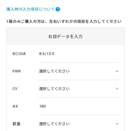
0
s
購入時の入力項目について
t
a
r
1箱のみご購入の方は、左右いずれかの項目を入力してください
r
a
t
右目データを入力
i
n
g
8.6/15.0
BC/DIA
PWR
CY
180
AX
数量