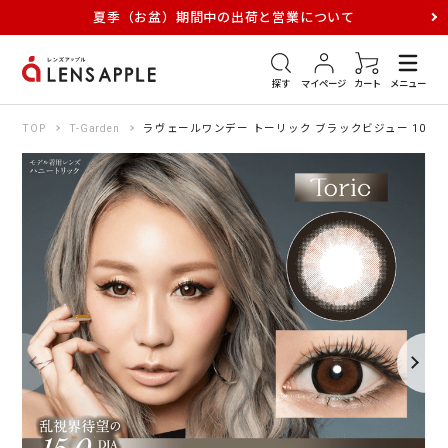
夏季（お盆）期間中の出荷と営業について
アキュビュー
メダリスト
メガネ
探す
マイページ
カート
メニュー
TOP
T-Garden
ラヴェールワンデー トーリック ブラックビジュー 10枚