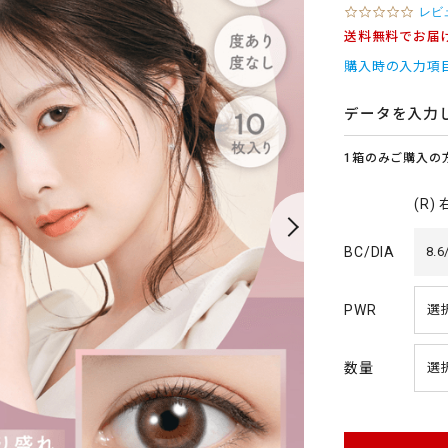
0
レビ
.
送料無料でお届
0
s
購入時の入力項
t
a
r
データを入力
r
a
1箱のみご購入の
t
i
n
(R)
g
BC/DIA
8.6
PWR
数量