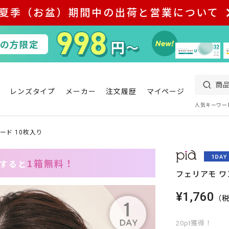
夏季（お盆）期間中の出荷と営業について
レンズタイプ
メーカー
注文履歴
マイページ
人気キーワー
ード 10枚入り
1箱無料！
入すると
フェリアモ ワ
¥1,760
（
20pt獲得！