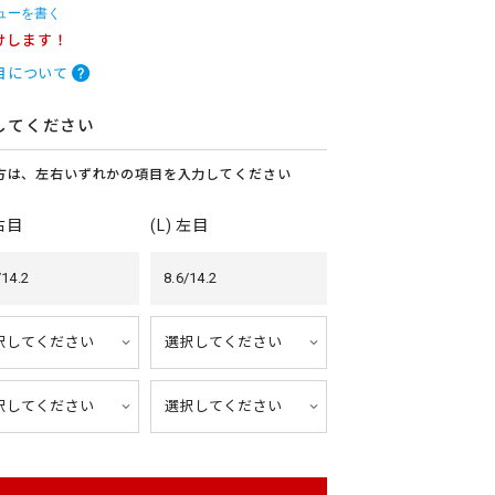
ューを書く
けします！
目について
してください
方は、左右いずれかの項目を入力してください
 右目
(L) 左目
/14.2
8.6/14.2