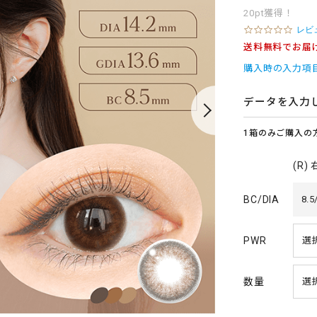
20pt獲得！
0
レビ
.
送料無料でお届
0
s
購入時の入力項
t
a
r
データを入力
r
a
1箱のみご購入の
t
i
n
(R)
g
BC/DIA
8.5
PWR
数量