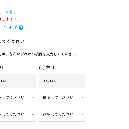
ューを書く
けします！
目について
してください
方は、左右いずれかの項目を入力してください
 右目
(L) 左目
/14.2
8.5/14.2