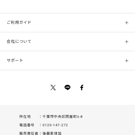
ご利用ガイド
初めての方へ
会社について
ご利用ガイド
会社概要
お支払い方法、配送について
サポート
店舗情報
返品について
お客様サポート
特定商取引法に基づく表示
ポイントについて
お問い合わせ
プライバシーポリシー
サイトマップ
ご利用規約
所在地
千葉市中央区問屋町6-8
電話番号
0120-147-272
販売責任者
後藤恵律加