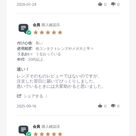
a
h
2026-01-24
0
0
b
s
n
a
y
t
2
r
会
a
0
e
員
t
2
R
会員
購入確認済
o
i
6
e
n
n
5
v
2
g
.
i
4
使
0
付け心地:
良い
e
J
い
s
使用頻度:
他コンタクトレンズやメガネと半々
w
a
や
t
うるおい:
うるおっている
b
n
す
a
年代:
50代以上
y
2
い
r
会
0
r
速い！
員
2
a
R
r
レンズそのものレビューではないのですが、
o
6
t
e
e
注文した翌日に届いてびっくりしました。
n
i
v
v
急いでいるときには大変助かると思いました。
2
n
i
i
4
g
'
e
e
シェアする
J
S
w
w
a
h
2025-09-16
0
0
b
s
n
a
y
t
2
r
会
a
0
e
員
t
2
R
会員
購入確認済
o
i
6
e
n
n
5