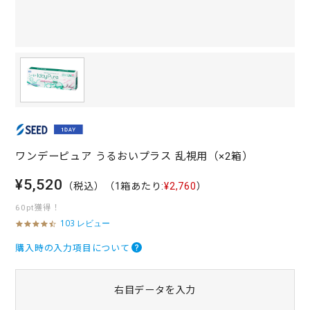
ワンデーピュア うるおいプラス 乱視用（×2箱）
¥5,520
（税込）
（1箱あたり:
¥2,760
）
60pt獲得！
103 レビュー
4
.
6
購入時の入力項目について
s
t
a
右目データを入力
r
r