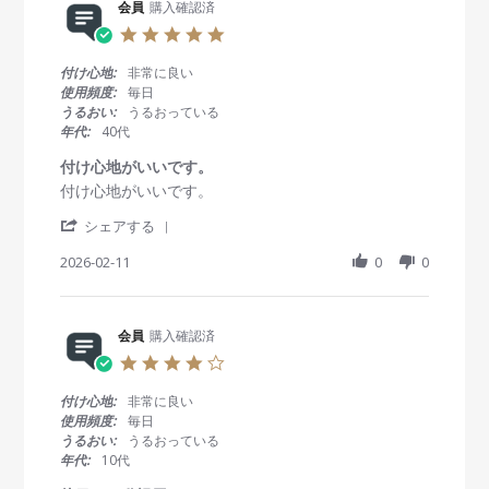
R
会員
購入確認済
員
t
e
o
i
5
v
n
n
.
i
5
g
0
付け心地:
非常に良い
e
M
ピ
s
使用頻度:
毎日
w
a
ッ
t
うるおい:
うるおっている
b
r
タ
a
年代:
40代
y
2
リ
r
会
0
r
付け心地がいいです。
員
2
a
R
r
付け心地がいいです。
o
6
t
e
e
n
i
'
v
v
シェアする
5
n
S
i
i
M
g
h
2026-02-11
0
0
e
e
a
a
w
w
r
r
b
s
2
e
y
t
0
R
会員
購入確認済
会
a
2
e
員
t
6
4
v
o
i
.
i
n
n
0
付け心地:
非常に良い
e
1
g
s
使用頻度:
毎日
w
1
付
t
うるおい:
うるおっている
b
F
け
a
年代:
10代
y
e
心
r
会
b
地