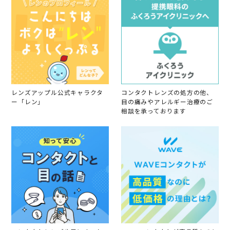
p
r
2
0
2
4
レンズアップル公式キャラクタ
コンタクトレンズの処方の他、
ー「レン」
目の痛みやアレルギー治療のご
相談を承っております