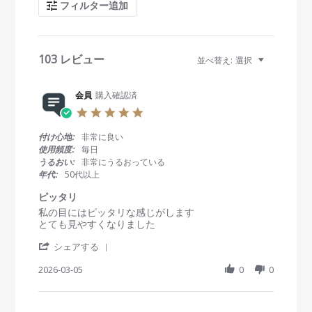
フィルター追加
h
R
e
v
i
103 レビュー
並べ替え:
選択
e
w
s
会員
購入確認済
5
.
0
付け心地:
非常に良い
s
使用頻度:
毎日
t
うるおい:
非常にうるおっている
a
年代:
50代以上
r
r
ピッタリ
a
R
r
私の目にはピッタリな感じがします
t
e
e
とても見やすくなりました
i
v
v
n
'
i
i
シェアする
g
S
e
e
h
2026-03-05
0
0
w
w
a
b
s
r
y
t
e
会
a