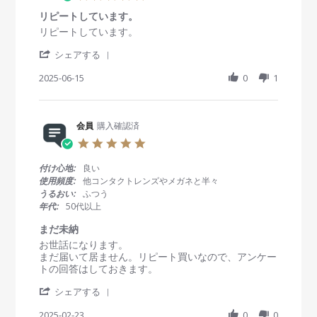
v
1
g
.
i
6
速
リピートしています。
0
e
S
い
s
R
r
リピートしています。
w
e
！
t
e
e
b
p
'
a
v
v
シェアする
y
2
S
r
i
i
会
0
h
2025-06-15
r
0
1
e
e
員
2
a
a
w
w
o
5
r
t
b
s
n
e
i
y
t
1
R
会員
購入確認済
n
会
a
6
e
g
員
t
5
S
v
o
i
.
e
i
n
n
0
付け心地:
良い
p
e
1
g
s
使用頻度:
他コンタクトレンズやメガネと半々
2
w
5
リ
t
うるおい:
ふつう
0
b
J
ピ
a
2
年代:
50代以上
y
u
ー
r
5
会
n
ト
r
まだ未納
員
2
し
a
R
r
お世話になります。
o
0
て
t
e
e
まだ届いて居ません。リピート買いなので、アンケー
n
2
い
i
v
v
トの回答はしておきます。
1
5
ま
n
i
i
5
す
g
'
e
e
シェアする
J
。
S
w
w
u
h
2025-02-23
0
0
b
s