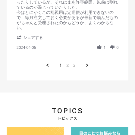
i
i
ったりしているが、それはまあ許容範囲。以前は割れ
6
く
g
e
e
ているのが混じっていたりした。
S
届
w
w
今はとにかくこの乱視用は定期便が利用できないの
e
け
b
s
で、毎月注文しておく必要があるが最新で頼んだもの
p
て
y
t
がちゃんと受理されたのかもどうか、よくわからな
2
も
会
a
い。
0
ら
員
t
2
え
'
o
i
シェアする
4
て
S
n
n
助
h
2024-04-06
1
0
6
g
か
a
A
事
っ
r
p
情
て
e
r
も
ま
1
2
3
R
2
分
す
e
0
か
v
2
る
i
4
が
e
届
w
か
b
な
y
い
会
TOPICS
員
o
トピックス
n
6
A