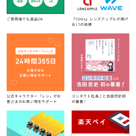
ご使用後でも返品OK
『CDGs』レンズアップルが掲げ
る17の目標
公式キャラクター「レン」がお
コンタクト社長こと吉田忠史初
客さまのお買い物をサポート
の著書！