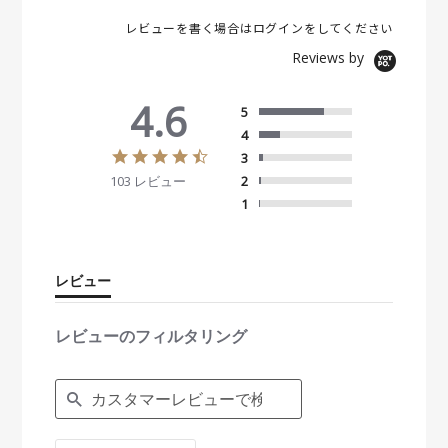
レビューを書く場合は
ログイン
をしてください
Reviews by
4.6
5
4
4
3
.
103 レビュー
2
6
s
1
t
a
r
r
レビュー
a
t
i
レビューのフィルタリング
n
g
S
e
a
r
c