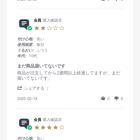
n
a
y
t
2
r
会
a
0
e
員
t
2
R
会員
購入確認済
o
i
5
e
n
n
2
v
2
g
.
i
3
ま
0
付け心地:
良い
e
F
だ
s
使用頻度:
毎日
w
e
未
t
うるおい:
ふつう
b
b
納
a
年代:
10代
y
2
r
会
0
r
まだ商品届いてないです
員
2
a
R
r
商品が注文してから2週間以上経過してますが、まだ
o
5
t
e
e
届いてないです。
n
i
v
v
2
n
'
i
i
シェアする
3
g
S
e
e
F
h
2025-02-14
0
0
w
w
e
a
b
s
b
r
y
t
2
e
会
a
0
R
会員
購入確認済
員
t
2
e
o
i
5
4
v
n
n
.
i
1
g
0
付け心地:
良い