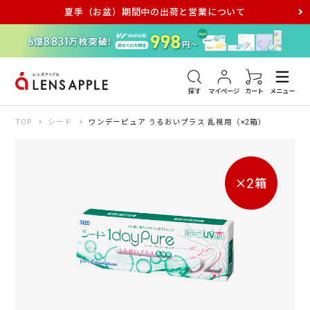
夏季（お盆）期間中の出荷と営業について
アキュビュー
メダリスト
メガネ
探す
マイページ
カート
メニュー
TOP
シード
ワンデーピュア うるおいプラス 乱視用（×2箱）