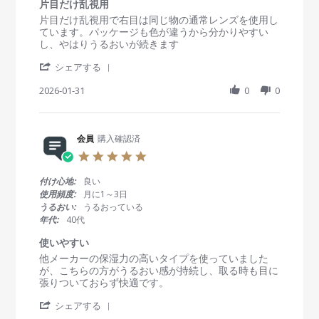
r
片目だけ乱視用
員
2
が
a
R
r
片目だけ乱視用で右目は同じ物の通常レンズを使用し
o
0
い
t
e
e
ています。パッケージも色が違うから分かりやすい
n
2
い
i
v
v
し、やはりうるおいが続きます
1
6
で
n
i
i
1
す
g
'
e
e
シェアする
F
。
S
w
w
e
h
2026-01-31
0
0
b
s
b
a
y
t
2
r
会
a
0
e
員
t
2
R
会員
購入確認済
o
i
6
e
n
n
5
v
3
g
.
i
1
片
0
付け心地:
良い
e
J
目
s
使用頻度:
月に1～3日
w
a
だ
t
うるおい:
うるおっている
b
n
け
a
年代:
40代
y
2
乱
r
会
0
視
r
使いやすい
員
2
用
a
R
r
他メーカーの保湿力の高いタイプを使っていました
o
6
t
e
e
が、こちらの方がうるおい感が持続し、取る時も目に
n
i
v
v
張りついておらず快適です。
3
n
i
i
1
g
'
e
e
シェアする
J
S
w
w