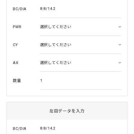
a
t
8.8/14.2
BC/DIA
i
n
g
PWR
CY
AX
1
数量
左目データを入力
8.8/14.2
BC/DIA