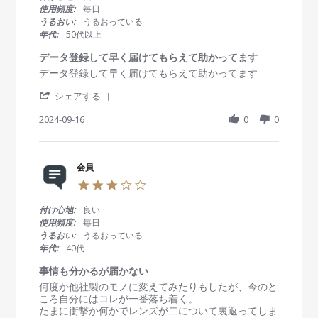
e
4
ま
s
使用頻度:
毎日
w
F
だ
t
うるおい:
うるおっている
b
e
商
a
年代:
50代以上
y
b
品
r
会
2
届
r
データ登録して早く届けてもらえて助かってます
員
0
い
a
R
r
データ登録して早く届けてもらえて助かってます
o
2
て
t
e
e
n
5
な
i
'
v
v
シェアする
1
い
n
S
i
i
4
で
g
h
2024-09-16
0
0
e
e
F
す
a
w
w
e
r
b
s
b
e
y
t
2
R
会員
会
a
0
e
員
t
2
3
v
o
i
5
.
i
n
n
0
付け心地:
良い
e
1
g
s
使用頻度:
毎日
w
6
デ
t
うるおい:
うるおっている
b
S
ー
a
年代:
40代
y
e
タ
r
会
p
登
r
事情も分かるが届かない
員
2
録
a
R
r
何度か他社製のモノに変えてみたりもしたが、今のと
o
0
し
t
e
e
ころ自分にはコレが一番落ち着く。
n
2
て
i
v
v
たまに衝撃か何かでレンズが二について裏返ってしま
1
4
早
n