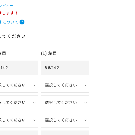
 レビュー
けします！
目について
してください
 右目
(L) 左目
/14.2
8.8/14.2