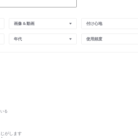
画像 & 動画
付け心地
年代
使用頻度
ている
感じがします