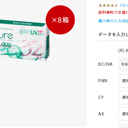
4
103
.
送料無料でお届
6
s
購入時の入力項
t
a
r
データを入力
r
a
t
(R)
i
n
g
BC/DIA
8.8
PWR
CY
AX