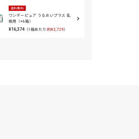
送料無料
ワンデーピュア うるおいプラス 乱
視用（×6箱）
¥16,374
（1箱あたり:
約¥2,729
）