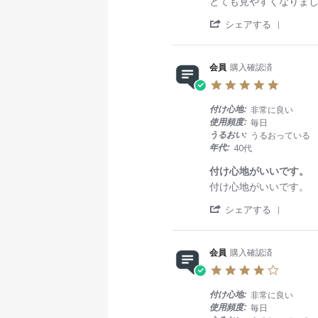
e
e
とても見やすくなりま
i
v
v
n
'
i
i
シェアする
g
S
e
e
h
w
w
a
b
s
会員
購入確認済
r
y
t
5
e
会
a
.
R
員
t
0
e
o
i
付け心地:
非常に良い
s
v
n
n
使用頻度:
毎日
t
i
5
g
うるおい:
うるおっている
a
e
M
ピ
年代:
40代
r
w
a
ッ
r
b
r
タ
付け心地がいいです。
a
y
2
リ
R
r
付け心地がいいです。
t
会
0
e
e
i
員
2
'
v
v
シェアする
n
o
6
S
i
i
g
n
h
e
e
5
a
w
w
M
会員
購入確認済
r
b
s
a
4
e
y
t
r
.
R
会
a
2
0
e
員
t
付け心地:
非常に良い
0
s
v
o
i
使用頻度:
毎日
2
t
i