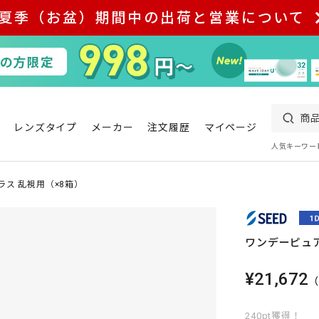
夏季（お盆）期間中の出荷と営業について
レンズタイプ
メーカー
注文履歴
マイページ
人気キーワー
ラス 乱視用（×8箱）
ワンデーピュア
¥21,672
240pt獲得！