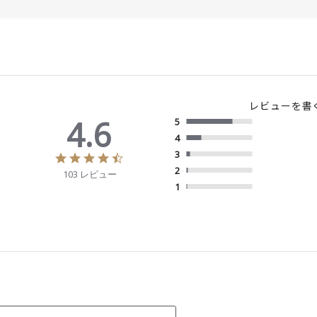
レビューを書
4.6
5
4
3
4
.
2
103 レビュー
6
1
s
t
a
r
r
a
t
i
n
g