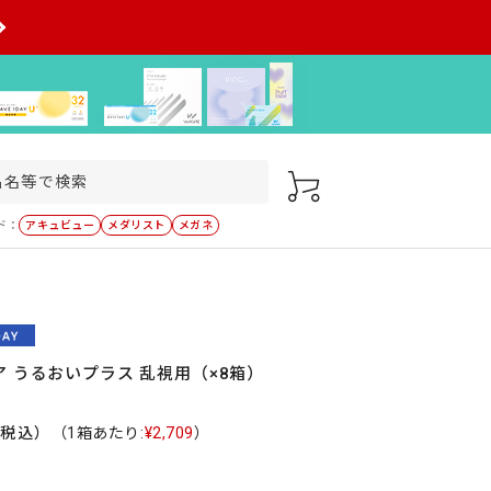
ド：
アキュビュー
メダリスト
メガネ
 うるおいプラス 乱視用（×8箱）
（税込）
（1箱あたり:
¥2,709
）