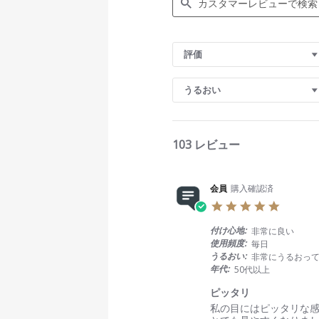
S
e
評価
a
r
c
うるおい
h
R
e
v
103 レビュー
i
e
w
s
会員
購入確認済
5
.
0
付け心地:
非常に良い
s
使用頻度:
毎日
t
うるおい:
非常にうるおっ
a
年代:
50代以上
r
r
ピッタリ
a
R
r
私の目にはピッタリな
t