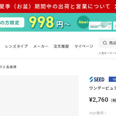
夏季（お盆）期間中の出荷と営業について
レンズタイプ
メーカー
注文履歴
マイページ
人気キーワー
ラス 乱視用
ワンデーピュア
¥2,760
（
30pt獲得！