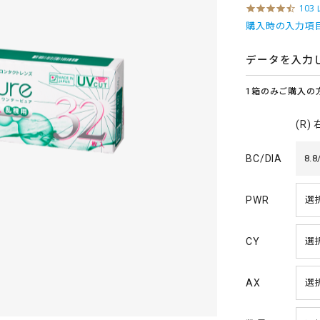
4
103
.
購入時の入力項
6
s
t
データを入力
a
r
1箱のみご購入の
r
a
t
(R)
i
n
g
BC/DIA
8.8
PWR
CY
AX