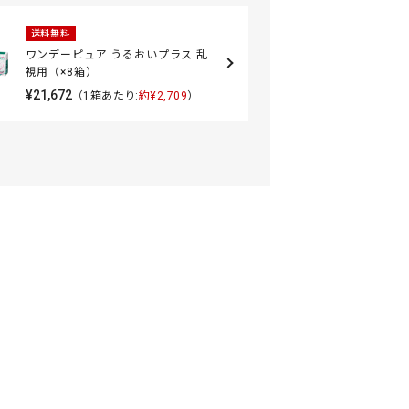
送料無料
ワンデーピュア うるおいプラス 乱
視用（×8箱）
¥21,672
（1箱あたり:
約¥2,709
）