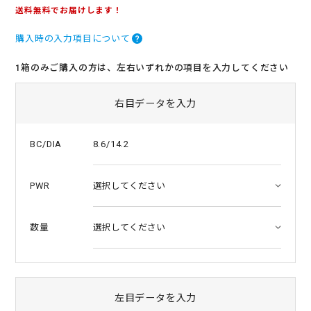
.
送料無料でお届けします！
0
s
購入時の入力項目について
t
a
r
1箱のみご購入の方は、左右いずれかの項目を入力してください
r
a
t
右目データを入力
i
n
g
8.6/14.2
BC/DIA
PWR
数量
左目データを入力