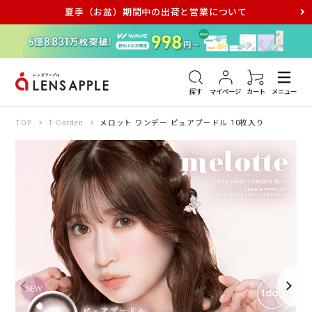
夏季（お盆）期間中の出荷と営業について
アキュビュー
メダリスト
メガネ
探す
マイページ
カート
メニュー
TOP
T-Garden
メロット ワンデー ピュアプードル 10枚入り