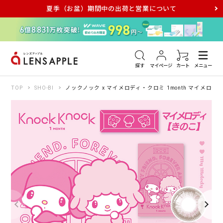
夏季（お盆）期間中の出荷と営業について
アキュビュー
メダリスト
メガネ
探す
マイページ
カート
メニュー
TOP
SHO-BI
ノックノック x マイメロディ・クロミ 1month マイメロデ