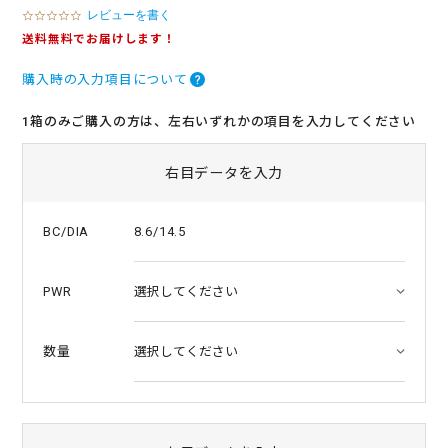
レビューを書く
0
.
送料無料でお届けします！
0
s
購入時の入力項目について
t
a
r
1箱のみご購入の方は、左右いずれかの項目を入力してください
r
a
t
右目データを入力
i
n
g
8.6/14.5
BC/DIA
PWR
数量