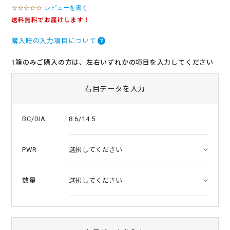
レビューを書く
0
.
送料無料でお届けします！
0
s
購入時の入力項目について
t
a
r
1箱のみご購入の方は、左右いずれかの項目を入力してください
r
a
t
右目データを入力
i
n
g
8.6/14.5
BC/DIA
PWR
数量