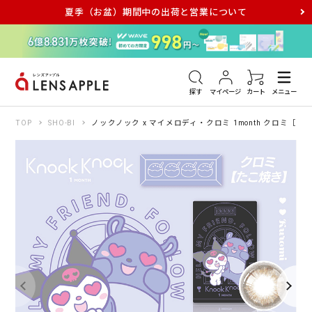
夏季（お盆）期間中の出荷と営業について
アキュビュー
メダリスト
メガネ
探す
マイページ
カート
メニュー
TOP
SHO-BI
ノックノック x マイメロディ・クロミ 1month クロミ［た