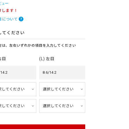
ビュー
けします！
目について
してください
方は、左右いずれかの項目を入力してください
 右目
(L) 左目
/14.2
8.6/14.2