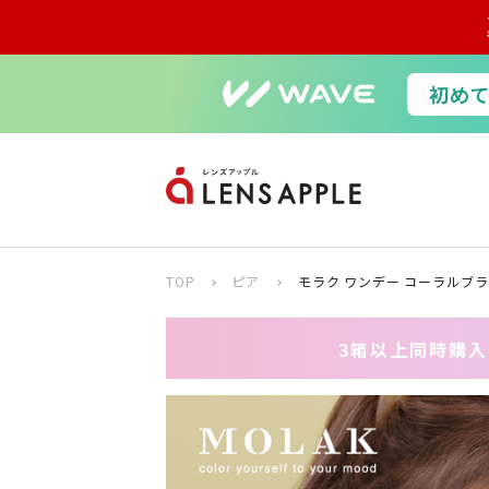
TOP
ピア
モラク ワンデー コーラルブラ
3箱以上同時購