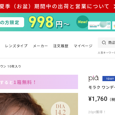
夏季（お盆）期間中の出荷と営業について
レンズタイプ
メーカー
注文履歴
マイページ
人気キーワー
ウン 10枚入り
1箱無料！
入すると
モラク ワンデ
¥1,760
（
20pt獲得！