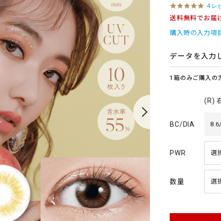
5
4 レ
.
送料無料でお届
0
s
購入時の入力項
t
a
r
データを入力
r
a
1箱のみご購入の
t
i
n
(R)
g
BC/DIA
8.6
PWR
数量