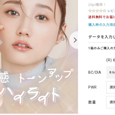
20pt獲得！
0
レビ
.
送料無料でお届
0
s
購入時の入力項
t
a
r
データを入力
r
a
1箱のみご購入の
t
i
n
(R)
g
BC/DIA
8.6
PWR
数量