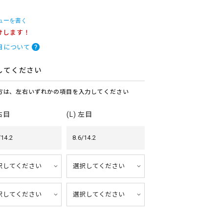
ューを書く
けします！
目について
してください
方は、左右いずれかの項目を入力してください
 右目
(L) 左目
/14.2
8.6/14.2