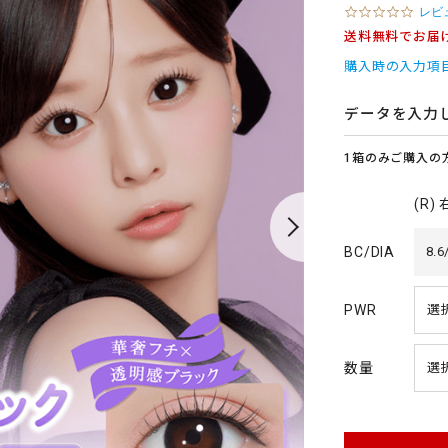
0
レビ
.
送料無料でお届
0
s
購入時の入力項
t
a
r
データを入力
r
a
1箱のみご購入の
t
i
n
(R)
g
BC/DIA
8.6
PWR
数量