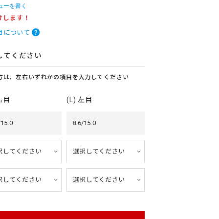
ューを書く
けします！
目について
してください
方は、左右いずれかの項目を入力してください
 右目
(L) 左目
/15.0
8.6/15.0