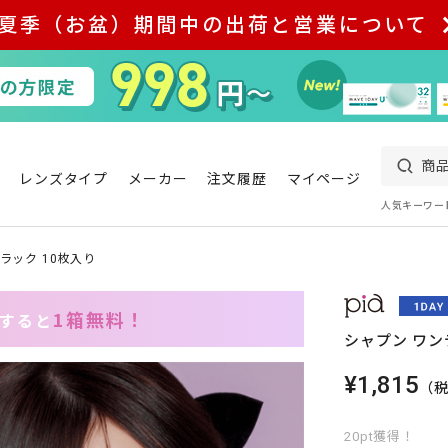
夏季（お盆）期間中の出荷と営業について
レンズタイプ
メーカー
注文履歴
マイページ
人気キーワー
ラック 10枚入り
1箱無料！
入すると
シャプン ワン
¥1,815
（
20pt獲得！